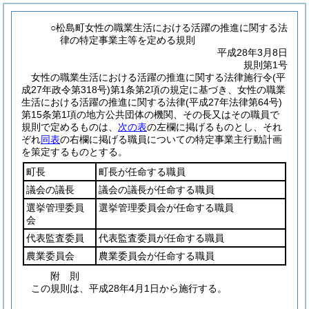
○松島町女性の職業生活における活躍の推進に関する法
律の特定事業主等を定める規則
平成28年3月8日
規則第1号
女性の職業生活における活躍の推進に関する法律施行令
(平
成27年政令第318号)
第1条第2項の規定に基づき、女性の職業
生活における活躍の推進に関する法律
(平成27年法律第64号)
第15条第1項の地方公共団体の機関、その長又はその職員で
規則で定めるものは、
次の表
の左欄に掲げるものとし、それ
ぞれ
同表
の右欄に掲げる職員についての特定事業主行動計画
を策定するものとする。
町長
町長が任命する職員
議会の議長
議会の議長が任命する職員
選挙管理委員
選挙管理委員会が任命する職員
会
代表監査委員
代表監査委員が任命する職員
農業委員会
農業委員会が任命する職員
附
則
この規則は、平成28年4月1日から施行する。