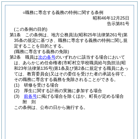
○職務に専念する義務の特例に関する条例
昭和46年12月25日
告示第81号
(この条例の目的)
第1条
この条例は、地方公務員法
(昭和25年法律第261号)
第
35条の規定に基づき、職務に専念する義務の特例に関し規
定することを目的とする。
(職務に専念する義務の免除)
第2条
職員は
次の各号
のいずれかに該当する場合において
は、あらかじめ任命権者
(市町村立学校職員給与負担法
(昭
和23年法律第135号)
第1条及び第2条に規定する職員にあっ
ては、教育委員会)
又はその委任を受けた者の承認を得て、
その職務に専念する義務を免除されることができる。
(1)
研修を受ける場合
(2)
厚生に関する計画の実施に参加する場合
(3)
前各号
に掲げる場合を除くほか、町長が定める場合
附
則
この条例は、公布の日から施行する。