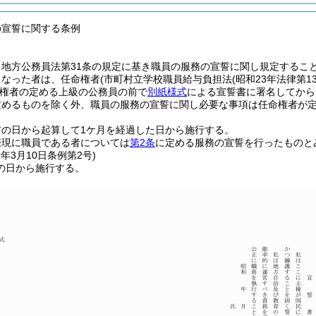
の宣誓に関する条例
、地方公務員法第31条の規定に基き職員の服務の宣誓に関し規定するこ
となった者は、任命権者
(市町村立学校職員給与負担法
(昭和23年法律第13
権者の定める上級の公務員の前で
別紙様式
による宣誓書に署名してから
定めるものを除く外、職員の服務の宣誓に関し必要な事項は任命権者が
布の日から起算して1ケ月を経過した日から施行する。
際現に職員である者については
第2条
に定める服務の宣誓を行ったものと
9年3月10日
条例第2号)
の日から施行する。