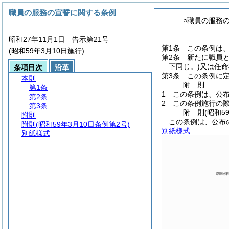
職員の服務の宣誓に関する条例
○職員の服務
昭和27年11月1日 告示第21号
第1条
この条例は
(昭和59年3月10日施行)
第2条
新たに職員
下同じ。)
又は任命
条項目次
沿革
第3条
この条例に
本則
附
則
第1条
1
この条例は、公
第2条
2
この条例施行の
第3条
附
則
(昭和5
附則
この条例は、公布
附則
(昭和59年3月10日条例第2号)
別紙様式
別紙様式