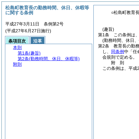
松島町教育長の勤務時間、休日、休暇等
に関する条例
○松島町教育
平成27年3月11日 条例第2号
(趣旨)
(平成27年6月27日施行)
第1条
この条例は
(勤務時間、休日、
条項目次
沿革
第2条
教育長の勤
本則
し、
同条例
中「任
第1条
(趣旨)
会規則で定める。
第2条
(勤務時間、休日、休暇等)
附
則
附則
この条例は、平成2