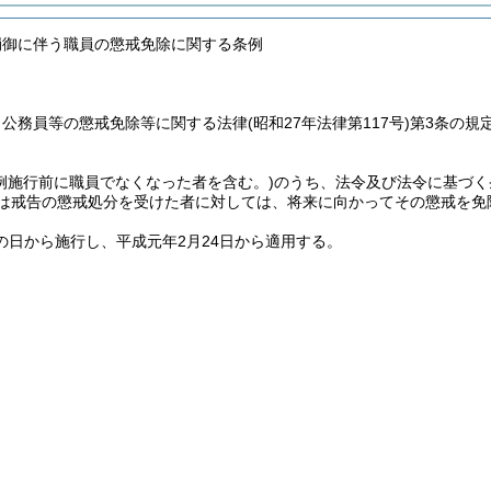
崩御に伴う職員の懲戒免除に関する条例
、公務員等の懲戒免除等に関する法律
(昭和27年法律第117号)
第3条の規
例施行前に職員でなくなった者を含む。)
のうち、法令及び法令に基づく
又は戒告の懲戒処分を受けた者に対しては、将来に向かってその懲戒を免
の日から施行し、平成元年2月24日から適用する。