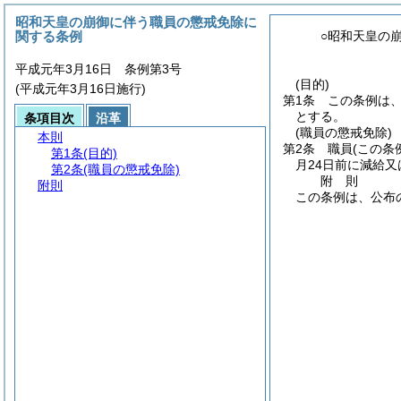
昭和天皇の崩御に伴う職員の懲戒免除に
関する条例
○昭和天皇の
平成元年3月16日 条例第3号
(目的)
(平成元年3月16日施行)
第1条
この条例は
とする。
条項目次
沿革
(職員の懲戒免除)
本則
第2条
職員
(この条
第1条
(目的)
月24日前に減給
第2条
(職員の懲戒免除)
附
則
附則
この条例は、公布