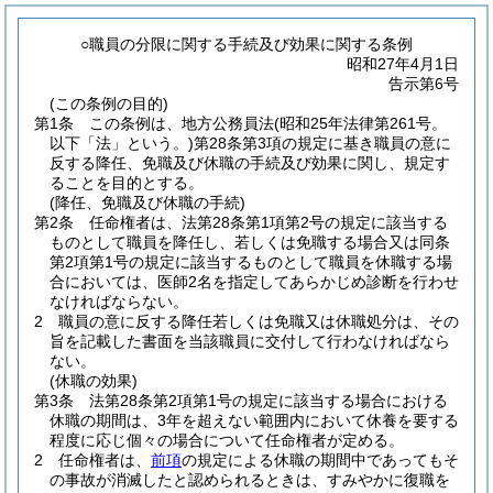
○職員の分限に関する手続及び効果に関する条例
昭和27年4月1日
告示第6号
(この条例の目的)
第1条
この条例は、地方公務員法
(昭和25年法律第261号。
以下「法」という。)
第28条第3項の規定に基き職員の意に
反する降任、免職及び休職の手続及び効果に関し、規定す
ることを目的とする。
(降任、免職及び休職の手続)
第2条
任命権者は、法第28条第1項第2号の規定に該当する
ものとして職員を降任し、若しくは免職する場合又は同条
第2項第1号の規定に該当するものとして職員を休職する場
合においては、医師2名を指定してあらかじめ診断を行わせ
なければならない。
2
職員の意に反する降任若しくは免職又は休職処分は、その
旨を記載した書面を当該職員に交付して行わなければなら
ない。
(休職の効果)
第3条
法第28条第2項第1号の規定に該当する場合における
休職の期間は、3年を超えない範囲内において休養を要する
程度に応じ個々の場合について任命権者が定める。
2
任命権者は、
前項
の規定による休職の期間中であってもそ
の事故が消滅したと認められるときは、すみやかに復職を