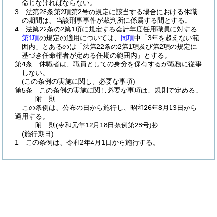
命じなければならない。
3
法第28条第2項第2号の規定に該当する場合における休職
の期間は、当該刑事事件が裁判所に係属する間とする。
4
法第22条の2第1項に規定する会計年度任用職員に対する
第1項
の規定の適用については、
同項
中「3年を超えない範
囲内」とあるのは「法第22条の2第1項及び第2項の規定に
基づき任命権者が定める任期の範囲内」とする。
第4条
休職者は、職員としての身分を保有するが職務に従事
しない。
(この条例の実施に関し、必要な事項)
第5条
この条例の実施に関し必要な事項は、規則で定める。
附
則
この条例は、公布の日から施行し、昭和26年8月13日から
適用する。
附
則
(令和元年12月18日
条例第28号)
抄
(施行期日)
1
この条例は、令和2年4月1日から施行する。