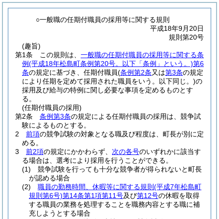
○一般職の任期付職員の採用等に関する規則
平成18年9月20日
規則第20号
(趣旨)
第1条
この規則は、
一般職の任期付職員の採用等に関する条
例
(平成18年松島町条例第20号。以下「条例」という。)
第6
条
の規定に基づき、任期付職員
(
条例第2条
又は
第3条
の規定
により任期を定めて採用された職員をいう。以下同じ。)
の
採用及び給与の特例に関し必要な事項を定めるものとす
る。
(任期付職員の採用)
第2条
条例第3条
の規定による任期付職員の採用は、競争試
験によるものとする。
2
前項
の競争試験の対象となる職及び程度は、町長が別に定
める。
3
前2項
の規定にかかわらず、
次の各号
のいずれかに該当す
る場合は、選考により採用を行うことができる。
(1)
競争試験を行っても十分な競争者が得られないと町長
が認める場合
(2)
職員の勤務時間、休暇等に関する規則
(平成7年松島町
規則第6号)
第14条第1項第11号
及び
第12号
の休暇を取得
する職員の業務を処理することを職務内容とする職に補
充しようとする場合