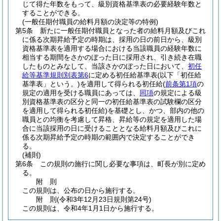
じて得た年数をもって、級別資格基準表の必要経験年数と
することができる。
(一般任期付職員の給料月額の決定等の特例)
第5条
新たに一般任期付職員となった者の給料月額及びこれ
に係る次期昇給予定の時期は、採用の日の前日から、級別
資格基準表を適用する場合における当該職員の経験年数に
相当する期間をさかのぼった日に採用され、引き続き在職
したものとみなして、当該さかのぼった日において、
初任
給等基準規則別表第6
に定める初任給基準表
(以下「初任給
基準表」という。)
を適用して得られる初任給
(
前条第1項
の
規定の適用を受ける職員にあっては、
同項
の規定による級
別資格基準表の区分と同一の初任給基準表の試験欄の区分
を適用して得られる初任給)
を基礎とし、かつ、部内の他の
職員との均衡を考慮して昇格、昇給等の規定を適用した場
合に当該採用の日に受けることとなる給料月額及びこれに
係る次期昇給予定の時期の範囲内で決定することができ
る。
(補則)
第6条
この規則の施行に関し必要な事項は、町長が別に定め
る。
附
則
この規則は、公布の日から施行する。
附
則
(令和3年12月23日
規則第24号)
この規則は、令和4年1月1日から施行する。