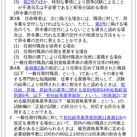
(3)
前2号
のほか、特別な事情により競争試験によること
が不適当又は不必要であると町長が認める場合
(辞令書の交付)
第3条
任命権者は、次に掲げる場合には、職員に対して、辞
令書を交付しなければならない。
ただし、
第3号
に掲げる場
合のうち、辞令書の交付によらないことを適当と認める場
合は、辞令書に代わる文書の交付その他適当な方法をもっ
て辞令書の交付に替えることができる。
(1)
任期付職員を採用する場合
(2)
任期付職員の任期を更新する場合
(3)
任期の満了により任期付職員が当然に退職する場合
(一般任期付職員の級別資格基準表の適用方法等の特例)
第4条
条例第2条
の規定により任期を定めて採用された職員
(以下「一般任期付職員」という。)
であって、その者が有
する専門的な知識経験、従事する業務等に照らして、試験
の結果により採用された者に相当すると認めるときは、
初
任給、昇格、昇給等の基準に関する規則
(昭和54年松島町規
則第6号。以下「初任給等基準規則」という。)
別表第2
に定
める級別資格基準表
(以下「級別資格基準表」という。)
の
試験欄の「正規の試験」の区分のうち、対応する区分を適
用することができる。
2
一般任期付職員に対して
初任給等基準規則第11条第1項
の
規定を適用する場合において、部内の他の職員との均衡上
必要があると認められるときは、級別資格基準表に定める
必要経験年数に100分の80以上100分の100未満の割合を乗