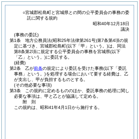
○宮城郡松島町と宮城県との間の公平委員会の事務の委
託に関する規約
昭和40年12月18日
議決
(事務の委託)
第1条
地方公務員法
(昭和25年法律第261号)
第7条第4項の規
定に基づき、宮城郡松島町
(以下「甲」という。)
は、同法
第8条第2項に規定する公平委員会の事務を宮城県
(以下
「乙」という。)
に委託する。
(経費)
第2条
乙が
前条
の規定により委託を受けた事務
(以下「委託
事務」という。)
を処理する場合において要する経費は、乙
が支出し、甲が負担するものとする。
(その他必要な事項)
第3条
この規約に定めるもののほか、委託事務の処理に関し
必要な事項は、甲と乙とが協議して定める。
附
則
この規約は、昭和41年4月1日から施行する。