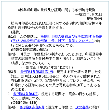
○松島町印鑑の登録及び証明に関する条例施行規則
平成12年3月31日
規則第4号
松島町印鑑の登録及び証明に関する条例施行規則(昭和51年
松島町規則第1号)の全部を改正する。
(趣旨)
第1条
この規則は、
松島町印鑑の登録及び証明に関する条例
(平成12年松島町条例第11号。以下「条例」という。)
の施
行に関し必要な事項を定めるものとする。
(印鑑登録申請書の確認)
第2条
町長は、印鑑登録の申請があったときは、印鑑登録申
請書の記載事項を住民基本台帳と照合し、相違ないことを
確認しなければならない。
(一部改正〔平成24年規則12号〕)
第3条
条例第4条第3項第1号
に規定する官公署の発行した免
許証、許可証又は身分証明書は、本人の写真が貼付された
有効期限内のもので、写真が浮き出しプレス、せん孔、公
印等による証印のあるもの又は写真を特殊加工してあるも
のに限る。
2
条例第4条第4項
に規定する期間は、照会の日から起算し
て30日以内とする。
(登録印鑑の制限)
第4条
条例第6条第6号
に規定する印鑑は、
次の各号
に掲げ