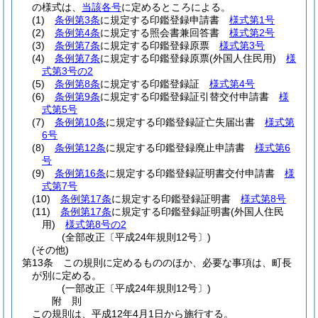
の様式は、
当該各号
に定めるところによる。
(1)
条例第3条
に規定する印鑑登録申請書
様式第1号
(2)
条例第4条
に規定する照会書兼回答書
様式第2号
(3)
条例第7条
に規定する印鑑登録原票
様式第3号
(4)
条例第7条
に規定する印鑑登録原票
(外国人住民用)
様
式第3号の2
(5)
条例第8条
に規定する印鑑登録証
様式第4号
(6)
条例第9条
に規定する印鑑登録証引替交付申請書
様
式第5号
(7)
条例第10条
に規定する印鑑登録証亡失届出書
様式第
6号
(8)
条例第12条
に規定する印鑑登録廃止申請書
様式第6
号
(9)
条例第16条
に規定する印鑑登録証明書交付申請書
様
式第7号
(10)
条例第17条
に規定する印鑑登録証明書
様式第8号
(11)
条例第17条
に規定する印鑑登録証明書
(外国人住民
用)
様式第8号の2
(全部改正〔平成24年規則12号〕)
(その他)
第13条
この規則に定めるもののほか、必要な事項は、町長
が別に定める。
(一部改正〔平成24年規則12号〕)
附
則
この規則は、平成12年4月1日から施行する。