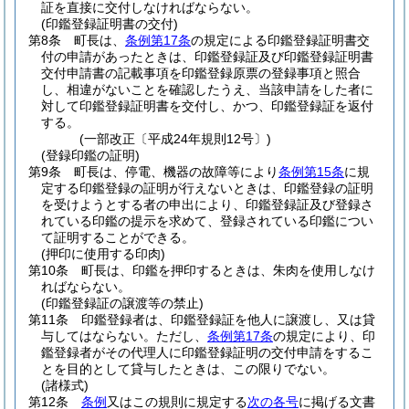
証を直接に交付しなければならない。
(印鑑登録証明書の交付)
第8条
町長は、
条例第17条
の規定による印鑑登録証明書交
付の申請があったときは、印鑑登録証及び印鑑登録証明書
交付申請書の記載事項を印鑑登録原票の登録事項と照合
し、相違がないことを確認したうえ、当該申請をした者に
対して印鑑登録証明書を交付し、かつ、印鑑登録証を返付
する。
(一部改正〔平成24年規則12号〕)
(登録印鑑の証明)
第9条
町長は、停電、機器の故障等により
条例第15条
に規
定する印鑑登録の証明が行えないときは、印鑑登録の証明
を受けようとする者の申出により、印鑑登録証及び登録さ
れている印鑑の提示を求めて、登録されている印鑑につい
て証明することができる。
(押印に使用する印肉)
第10条
町長は、印鑑を押印するときは、朱肉を使用しなけ
ればならない。
(印鑑登録証の譲渡等の禁止)
第11条
印鑑登録者は、印鑑登録証を他人に譲渡し、又は貸
与してはならない。
ただし、
条例第17条
の規定により、印
鑑登録者がその代理人に印鑑登録証明の交付申請をするこ
とを目的として貸与したときは、この限りでない。
(諸様式)
第12条
条例
又はこの規則に規定する
次の各号
に掲げる文書