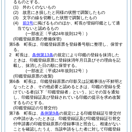
るものとする。
(1)
外わくのないもの
(2)
故意にき損したと同様の状態で調製したもの
(3)
文字の線を切断した状態で調製したもの
(4)
前3号
に掲げるもののほか、町長が登録印鑑として適
当でないと認めるもの
(一部改正〔平成24年規則12号〕)
(印鑑登録原票の整備保管)
第5条
町長は、印鑑登録原票を登録番号順に整理し、保管す
る。
2
町長は、
条例第13条
の規定により印鑑の登録を抹消した
ときは、印鑑登録原票に登録抹消年月日及びその理由を記
載し、抹消した日の順に保管する。
(一部改正〔平成24年規則12号〕)
(印鑑登録原票の改製)
第6条
町長は、印鑑登録原票の印影又は記載事項が不鮮明と
なったとき、その他必要と認めるときは、印鑑の登録を受
けている者
(以下「印鑑登録者」という。)
にその旨を通知
し、印鑑登録証及び登録されている印鑑の提示を求め改製
するものとする。
(印鑑登録証の引替交付)
第7条
町長は、
条例第9条
の規定による印鑑登録証引替交付
の申請があったときは、印鑑登録証及び印鑑登録証引替交
付申請書の印鑑登録原票の登録事項と照合し、相違がない
ことを確認したうえ、当該申請をした者に対して印鑑登録