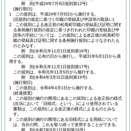
附
則
(平成24年7月9日
規則第12号)
(施行期日)
1
この規則は、平成24年7月9日から施行する。
(旧規則の規定に基づく印鑑の登録及び申請等の取扱い)
2
この規則による改正前の松島町印鑑の登録及び証明に関す
る条例施行規則の規定に基づき行われた印鑑の登録及び申
請等の手続については、この規則による改正後の松島町印
鑑の登録及び証明に関する条例施行規則によりなされたも
のとみなす。
附
則
(令和元年11月1日
規則第16号)
この規則は、公布の日から施行し、平成31年5月1日から適
用する。
附
則
(令和元年11月1日
規則第17号)
この規則は、令和元年11月5日から施行する。
附
則
(令和4年3月31日
規則第19号)
(施行期日)
1
この規則は、令和4年4月1日から施行する。
(経過措置)
2
この規則の施行の際現にあるこの規則による改正前の様式
(次項において「旧様式」という。)
により使用されている
書類は、この規則による改正後の様式によるものとみな
す。
3
この規則の施行の際現にある旧様式による用紙について
は、当分の間、これを取り繕って使用することができる。
附
則
(令和7年9月1日
規則第16号)