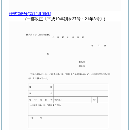
様式第5号
(第12条関係)
(一部改正〔平成19年訓令27号・21年3号〕)