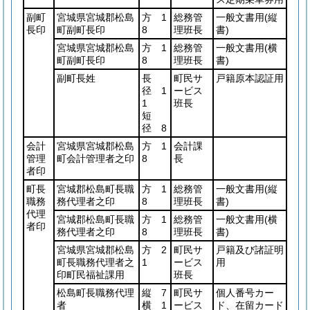
副町
宮城県宮城郡松島
方 1
総務管
一般文書用
(縦
長印
町副町長印
8
理班長
書)
宮城県宮城郡松島
方 1
総務管
一般文書用
(横
町副町長印
8
理班長
書)
副町長姓
長
町民サ
戸籍原本認証用
径 1
ービス
1
班長
短
径 8
会計
宮城県宮城郡松島
方 1
会計課
管理
町会計管理者之印
8
長
者印
町長
宮城郡松島町長職
方 1
総務管
一般文書用
(縦
職務
務代理者之印
8
理班長
書)
代理
宮城郡松島町長職
方 1
総務管
一般文書用
(横
者印
務代理者之印
8
理班長
書)
宮城県宮城郡松島
方 2
町民サ
戸籍及び諸証明
町長職務代理者之
1
ービス
用
印町民福祉課用
班長
松島町長職務代理
縦 7
町民サ
個人番号カー
者
横 1
ービス
ド、在留カード