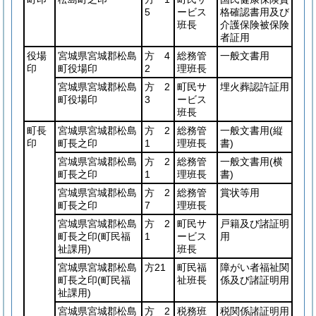
5
ービス
格確認書用及び
班長
介護保険被保険
者証用
役場
宮城県宮城郡松島
方 4
総務管
一般文書用
印
町役場印
2
理班長
宮城県宮城郡松島
方 2
町民サ
埋火葬認許証用
町役場印
3
ービス
班長
町長
宮城県宮城郡松島
方 2
総務管
一般文書用
(縦
印
町長之印
1
理班長
書)
宮城県宮城郡松島
方 2
総務管
一般文書用
(横
町長之印
1
理班長
書)
宮城県宮城郡松島
方 2
総務管
賞状等用
町長之印
7
理班長
宮城県宮城郡松島
方 2
町民サ
戸籍及び諸証明
町長之印
(町民福
1
ービス
用
祉課用)
班長
宮城県宮城郡松島
方21
町民福
障がい者福祉関
町長之印
(町民福
祉班長
係及び諸証明用
祉課用)
宮城県宮城郡松島
方 2
税務班
税関係諸証明用