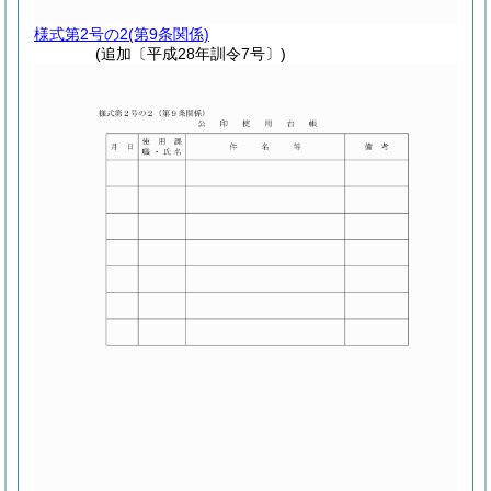
様式第2号の2
(第9条関係)
(追加〔平成28年訓令7号〕)