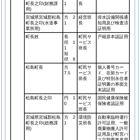
町長之印
(財務課
1
長
用)
宮城県宮城郡松島
方 2
経営班
排水設備関係通
町長之印
(水道事
1
長
知用及び検査済
業所用)
証明用
町長姓
長
町民サ
戸籍原本認証用
径 1
ービス
1
班長
短
径 8
松島町長
方
町民サ
個人番号カー
7.5
ービス
ド、在留カード
班長
及び特別永住者
証明書の券面文
末認証用
松島町長之印
円 1
町民サ
国民健康保険被
0
ービス
保険者認証用
班長
宮城県宮城郡松島
方 2
環境防
自動車臨時運行
町長之印
(総務課
1
災班長
許可証用、一般
用)
廃棄物搬入許可
証用及び町営バ
ス定期乗車券用