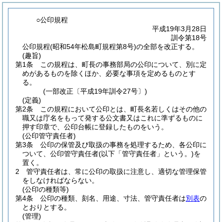
○公印規程
平成19年3月28日
訓令第18号
公印規程(昭和54年松島町規程第8号)の全部を改正する。
(趣旨)
第1条
この規程は、町長の事務部局の公印について、別に定
めがあるものを除くほか、必要な事項を定めるものとす
る。
(一部改正〔平成19年訓令27号〕)
(定義)
第2条
この規程において公印とは、町長名若しくはその他の
職又は庁名をもって発する公文書又はこれに準ずるものに
押す印章で、公印台帳に登録したものをいう。
(公印管守責任者)
第3条
公印の保管及び取扱の事務を処理するため、各公印に
ついて、公印管守責任者
(以下「管守責任者」という。)
を
置く。
2
管守責任者は、常に公印の取扱に注意し、適切な管理保管
をしなければならない。
(公印の種類等)
第4条
公印の種類、刻名、用途、寸法、管守責任者は
別表
の
とおりとする。
(管理)