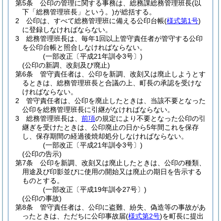
第5条
公印の管理に関する事務は、総務課総務管理班長
(以
下「総務管理班長」という。)
が総括する。
2
公印は、すべて総務管理班に備える公印台帳
(
様式第1号
)
に登録しなければならない。
3
総務管理班長は、毎年1回以上管守責任者が管守する公印
を公印台帳と照合しなければならない。
(一部改正〔平成21年訓令3号〕)
(公印の新調、改刻及び廃止)
第6条
管守責任者は、公印を新調、改刻又は廃止しようとす
るときは、総務管理班長と合議の上、町長の承認を受けな
ければならない。
2
管守責任者は、公印を廃止したときは、当該不要となった
公印を総務管理班長に引継がなければならない。
3
総務管理班長は、
前項
の規定により不要となった公印の引
継ぎを受けたときは、公印廃止の日から5年間これを保存
し、保存期間の経過後焼却処分しなければならない。
(一部改正〔平成21年訓令3号〕)
(公印の告示)
第7条
公印を新調、改刻又は廃止したときは、公印の種類、
用途及び印影並びに使用の開始又は廃止の期日を告示する
ものとする。
(一部改正〔平成19年訓令27号〕)
(公印の事故)
第8条
管守責任者は、公印に盗難、紛失、偽造等の事故があ
ったときは、ただちに公印事故届
(
様式第2号
)
を町長に提出