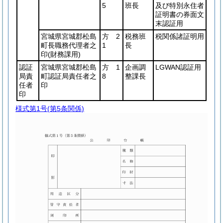
5
班長
及び特別永住者
証明書の券面文
末認証用
宮城県宮城郡松島
方 2
税務班
税関係諸証明用
町長職務代理者之
1
長
印
(財務課用)
認証
宮城県宮城郡松島
方 1
企画調
LGWAN認証用
局責
町認証局責任者之
8
整課長
任者
印
印
様式第1号
(第5条関係)