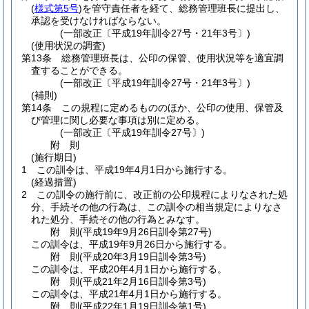
(
様式第5号
)
を管守責任者を経て、総務管理班長に提出し、
承認を受けなければならない。
(一部改正〔平成19年訓令27号・21年3号〕)
(使用状況の調査)
第13条
総務管理班長は、公印の保管、使用状況等を適宜調
査することができる。
(一部改正〔平成19年訓令27号・21年3号〕)
(補則)
第14条
この規程に定めるもののほか、公印の使用、保管及
び管理に関し必要な事項は別に定める。
(一部改正〔平成19年訓令27号〕)
附
則
(施行期日)
1
この訓令は、平成19年4月1日から施行する。
(経過措置)
2
この訓令の施行前に、改正前の公印規程によりなされた処
分、手続その他の行為は、この訓令の相当規定によりなさ
れた処分、手続その他の行為とみなす。
附
則
(平成19年9月26日
訓令第27号)
この訓令は、平成19年9月26日から施行する。
附
則
(平成20年3月19日
訓令第3号)
この訓令は、平成20年4月1日から施行する。
附
則
(平成21年2月16日
訓令第3号)
この訓令は、平成21年4月1日から施行する。
附
則
(平成22年1月19日
訓令第1号)