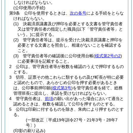
しなければならない。
(公印使用の手続)
第9条
公印を使用するときは、
次の各号
による手続をとらな
ければならない。
(1)
決裁済原議書及び押印を必要とする文書を管守責任者
又は管守責任者の指定した職員
(以下「管守責任者等」と
いう。)
に提示する。
(2)
管守責任者等は、提示を受けた決裁済原議書と押印を
必要とする文書とを照合し、相違がないことを確認する
こと。
(3)
管守責任者等の確認後に公印使用台帳
(
様式第2号の2
)
に必要事項を記載すること。
2
公印は、管守責任者等が枚数を確認のうえで押印するもの
とする。
3
切符、証票その他これらに類するもの及び町長が特に必要
と認めたもので、あらかじめ公印を押す必要があるとき
は、公印事前押印願
(
様式第3号
)
を管守責任者を経て、総務
管理班長に提出し、承認を受けなければならない。
4
管守責任者は、
前項
の願い出があった場合において適当と
認めるときは、枚数を確認して公印を押すものとする。
5
公印は印刷に付するものを除き、朱肉により押すものとす
る。
(一部改正〔平成19年訓令27号・21年3号・28年7
号〕)
(印影の刷り込み)