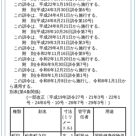
この訓令は、平成22年1月19日から施行する。
附
則
(平成24年3月30日
訓令第6号)
この訓令は、平成24年4月1日から施行する。
附
則
(平成24年8月21日
訓令第10号)
この訓令は、平成24年8月21日から施行する。
附
則
(平成28年10月26日
訓令第7号)
この訓令は、平成28年11月1日から施行する。
附
則
(平成29年3月31日
訓令第3号)
この訓令は、平成29年4月1日から施行する。
附
則
(令和2年11月16日
訓令第9号)
この訓令は、令和2年11月20日から施行する。
附
則
(令和6年9月30日
訓令第7号)
この訓令は、令和6年12月2日から施行する。
附
則
(令和8年1月15日
訓令第1号)
この訓令は、令和8年1月8日から施行し、令和8年1月1日か
ら適用する。
別表
(第4条関係)
(一部改正〔平成19年訓令27号・21年3号・22年1
号・24年6号・10号・28年7号・29年3号〕)
種類
刻名
寸法
管守責
用途
(ミリ
任者
メー
トル)
町印
松島町之印
方 1
町民サ
国民健康保険資