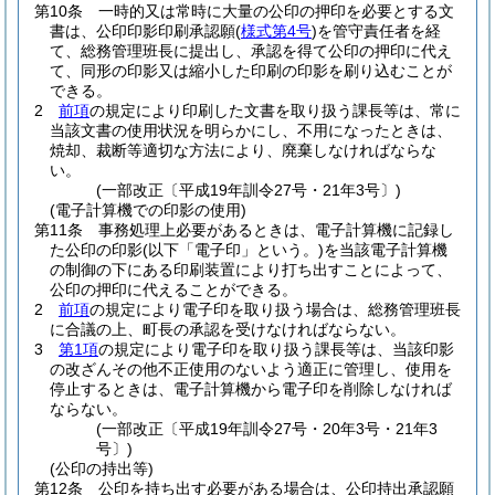
第10条
一時的又は常時に大量の公印の押印を必要とする文
書は、公印印影印刷承認願
(
様式第4号
)
を管守責任者を経
て、総務管理班長に提出し、承認を得て公印の押印に代え
て、同形の印影又は縮小した印刷の印影を刷り込むことが
できる。
2
前項
の規定により印刷した文書を取り扱う課長等は、常に
当該文書の使用状況を明らかにし、不用になったときは、
焼却、裁断等適切な方法により、廃棄しなければならな
い。
(一部改正〔平成19年訓令27号・21年3号〕)
(電子計算機での印影の使用)
第11条
事務処理上必要があるときは、電子計算機に記録し
た公印の印影
(以下「電子印」という。)
を当該電子計算機
の制御の下にある印刷装置により打ち出すことによって、
公印の押印に代えることができる。
2
前項
の規定により電子印を取り扱う場合は、総務管理班長
に合議の上、町長の承認を受けなければならない。
3
第1項
の規定により電子印を取り扱う課長等は、当該印影
の改ざんその他不正使用のないよう適正に管理し、使用を
停止するときは、電子計算機から電子印を削除しなければ
ならない。
(一部改正〔平成19年訓令27号・20年3号・21年3
号〕)
(公印の持出等)
第12条
公印を持ち出す必要がある場合は、公印持出承認願