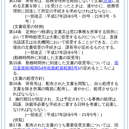
第13条
班長等は、総務管理班を経由しないで文書
(
次条
に定
める文書を除く。)
を受けとったときは、速やかに、総務管
理班に回送して所定の手続きを求めなければならない。
(一部改正〔平成17年訓令5号・20号・21年3号・5
号〕)
(文書収受の特例)
第14条
定例かつ軽易な文書又は窓口事務を所掌する部所に
おいて即時処理又は大量に収受するものについては、直接
当該課又は出先機関において収受することができる。
この
場合の文書収受の手続きは、課長等が定めるものとする。
(一部改正〔平成17年訓令5号〕)
(勤務時間外に到達した文書の収受等)
第15条
勤務時間外に到達した文書の収受等については、
宿
日直規程
(昭和54年松島町規程第5号)
の定めるところによ
る。
(文書の処理方針)
第16条
班長等は、配布された文書を閲覧し、自ら処理する
文書を除き所属の職員に配布し、速やかに、処理させなけ
ればならない。
2
施行期日が指定され、又は予定されている事務の処理は、
回議、決裁等必要な手続きに要する日時を考慮して起案し
なければならない。
(一部改正〔平成17年訓令5号・21年5号〕)
(供覧)
第17条
配布された文書のうち重要収受文書については、回