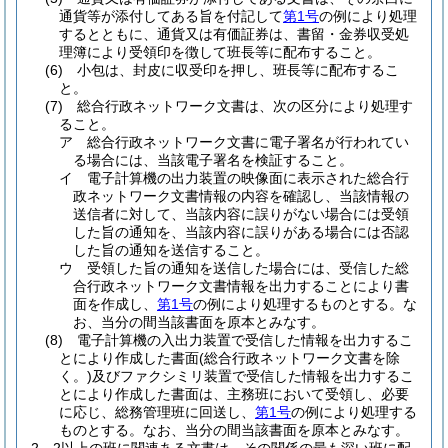
通貨等が添付してある旨を付記して
第1号
の例により処理
するとともに、通貨又は有価証券は、書留・金券収受処
理簿により受領印を徴して班長等に配布すること。
(6)
小包は、封皮に収受印を押し、班長等に配布するこ
と。
(7)
総合行政ネットワーク文書は、次の区分により処理す
ること。
ア
総合行政ネットワーク文書に電子署名が行われてい
る場合には、当該電子署名を検証すること。
イ
電子計算機の出力装置の映像面に表示された総合行
政ネットワーク文書情報の内容を確認し、当該情報の
送信者に対して、当該内容に誤りがない場合には受領
した旨の通知を、当該内容に誤りがある場合には否認
した旨の通知を送信すること。
ウ
受領した旨の通知を送信した場合には、受信した総
合行政ネットワーク文書情報を出力することにより書
面を作成し、
第1号
の例により処理するものとする。
な
お、当分の間当該書面を原本とみなす。
(8)
電子計算機の入出力装置で受信した情報を出力するこ
とにより作成した書面
(総合行政ネットワーク文書を除
く。)
及びファクシミリ装置で受信した情報を出力するこ
とにより作成した書面は、主務班において受領し、必要
に応じ、総務管理班に回送し、
第1号
の例により処理する
ものとする。
なお、当分の間当該書面を原本とみなす。