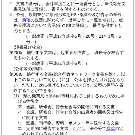
2
文書の番号は、会計年度ごとに一連番号とし、班長等が文
書発送簿に登録し、番号を付するものとする。
3
条例、規則並びに規程形式を用いる訓令及び告示の番号
は、
前項
の規定に関わらず、暦年ごとに一連番号とし、総
務管理班において告示
(令達)
簿に登録し、番号を付するも
のとする。
(一部改正〔平成17年訓令5号・20号・21年3号・5
号〕)
(浄書及び校合)
第29条
施行する文書は、起案者が浄書し、班長等が校合す
るものとする。
(一部改正〔平成21年訓令5号〕)
(公印等の押印)
第30条
施行する文書
(総合行政ネットワーク文書を除く。以
下この条において同じ。)
には、公印を押さなければならな
い。
ただし、次に掲げるものについては、公印の押印を省
略することができる。
(1)
県の機関又は県内の市町村あてに発するもので次に掲
げる往復文
ア
会議、研修会、打合せ会等の開催に関する文書
イ
会議、研修会、打合せ会等の出席者の回答又は報告
に関する文書
ウ
図書、刊行物、資料、ポスター等を送付する文書
エ
定期的に報告する文書、ただし、法令等で
様式
の定
められているものを除く。