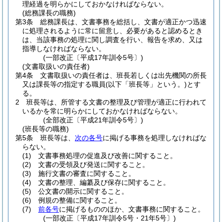
理経過を明らかにしておかなければならない。
(総務課長の職務)
第3条
総務課長は、文書事務を総括し、文書が適正かつ迅速
に処理されるように常に留意し、必要があると認めるとき
は、当該事務の処理に関し調査を行い、報告を求め、又は
指導しなければならない。
(一部改正〔平成17年訓令5号〕)
(文書取扱いの責任者)
第4条
文書取扱いの責任者は、班長若しくは出先機関の所長
又は課長等の指定する職員
(以下「班長等」という。)
とす
る。
2
班長等は、所管する文書の整理及び管理が適正に行われて
いるかを常に明らかにしておかなければならない。
(全部改正〔平成21年訓令5号〕)
(班長等の職務)
第5条
班長等は、
次の各号
に掲げる事務を処理しなければな
らない。
(1)
文書事務処理の促進及び改善に関すること。
(2)
文書の受領及び発送に関すること。
(3)
施行文書の審査に関すること。
(4)
文書の整理、編纂及び保存に関すること。
(5)
公文書の開示に関すること。
(6)
例規の整備に関すること。
(7)
前各号
に掲げるもののほか、文書事務に関すること。
(一部改正〔平成17年訓令5号・21年5号〕)