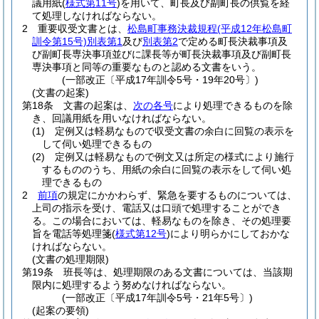
議用紙
(
様式第11号
)
を用いて、町長及び副町長の供覧を経
て処理しなければならない。
2
重要収受文書とは、
松島町事務決裁規程
(平成12年松島町
訓令第15号)
別表第1
及び
別表第2
で定める町長決裁事項及
び副町長専決事項並びに課長等が町長決裁事項及び副町長
専決事項と同等の重要なものと認める文書をいう。
(一部改正〔平成17年訓令5号・19年20号〕)
(文書の起案)
第18条
文書の起案は、
次の各号
により処理できるものを除
き、回議用紙を用いなければならない。
(1)
定例又は軽易なもので収受文書の余白に回覧の表示を
して伺い処理できるもの
(2)
定例又は軽易なもので例文又は所定の様式により施行
するもののうち、用紙の余白に回覧の表示をして伺い処
理できるもの
2
前項
の規定にかかわらず、緊急を要するものについては、
上司の指示を受け、電話又は口頭で処理することができ
る。
この場合においては、軽易なものを除き、その処理要
旨を電話等処理箋
(
様式第12号
)
により明らかにしておかな
ければならない。
(文書の処理期限)
第19条
班長等は、処理期限のある文書については、当該期
限内に処理するよう努めなければならない。
(一部改正〔平成17年訓令5号・21年5号〕)
(起案の要領)