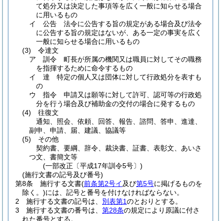
て処分又は決定した事項等を広く一般に知らせる場合
に用いるもの
イ
公告 法令に公告する旨の規定がある場合及び法令
に公告する旨の規定はないが、ある一定の事実を広く
一般に知らせる場合に用いるもの
(3)
令達文
ア
訓令 町長が所属の機関又は職員に対してその職務
を指揮するために命令するもの
イ
達 特定の個人又は団体に対して行政処分を表すも
の
ウ
指令 申請又は願等に対して許可、認可等の行政処
分を行う場合及び補助金の交付の場合に発するもの
(4)
往復文
通知、照会、依頼、回答、報告、諮問、答申、進達、
副申、申請、届、建議、協議等
(5)
その他
契約書、要綱、辞令、裁決書、証書、表彰文、あいさ
つ文、書簡文等
(一部改正〔平成17年訓令5号〕)
(施行文書の記号及び番号)
第8条
施行する文書
(
前条第2号イ
及び
第5号
に掲げるものを
除く。)
には、記号と番号を付けなければならない。
2
施行する文書の記号は、
別表第1
のとおりとする。
3
施行する文書の番号は、
第28条
の規定により原議に付さ
れた番号とする。