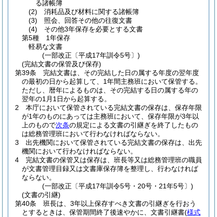
る諸帳簿
(2)
消耗品及び材料に関する諸帳簿
(3)
照会、回答その他の往復文書
(4)
その他3年保存を必要とする文書
第5種 1年保存
軽易な文書
(一部改正〔平成17年訓令5号〕)
(完結文書の保管及び保存)
第39条
完結文書は、その完結した日の属する年度の翌年度
の最初の日から起算して、1年間主務班において保管する。
ただし、暦年によるものは、その完結する日の属する年の
翌年の1月1日から起算する。
2
本庁において保管されている完結文書の保存は、保存年限
が1年のものにあっては主務班において、保存年限が3年以
上のもので
次条
の規定による文書の引継ぎを終了したもの
は総務管理班において行わなければならない。
3
出先機関において保管されている完結文書の保存は、出先
機関において行わなければならない。
4
完結文書の保管又は保存は、班長等又は総務管理班の職員
が文書管理目録又は文書庫保存簿を整理し、行わなければ
ならない。
(一部改正〔平成17年訓令5号・20号・21年5号〕)
(文書の引継)
第40条
班長は、3年以上保存すべき文書の引継ぎを行おう
とするときは、保管期間終了後速やかに、文書引継書
(
様式