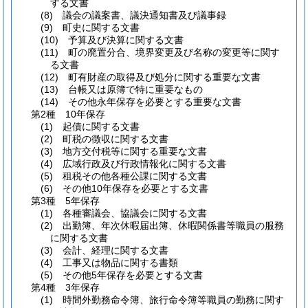
する文書
(8)
議会の議案書、議決通知書及び議事録
(9)
町史に関する文書
(10)
予算及び決算に関する文書
(11)
町の廃置分合、境界変更及び名称の変更等に関す
る文書
(12)
町有財産の取得及び処分に関する重要な文書
(13)
台帳又は原簿で特に重要なもの
(14)
その他永年保存を必要とする重要な文書
第2種 10年保存
(1)
起債に関する文書
(2)
町税の徴収に関する文書
(3)
地方交付税等に関する重要な文書
(4)
広域行政及び行政情報化に関する文書
(5)
租税その他各種公課に関する文書
(6)
その他10年保存を必要とする文書
第3種 5年保存
(1)
各種審議会、協議会に関する文書
(2)
出勤簿、年次休暇届出簿、休暇関係書等職員の服務
に関する文書
(3)
会計、経理に関する文書
(4)
工事又は物品に関する書類
(5)
その他5年保存を必要とする文書
第4種 3年保存
(1)
時間外勤務命令簿、旅行命令簿等職員の勤務に関す