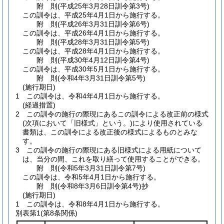
附
則
(平成25年3月28日
訓令第3号)
この訓令は、平成25年4月1日から施行する。
附
則
(平成26年3月31日
訓令第6号)
この訓令は、平成26年4月1日から施行する。
附
則
(平成28年3月31日
訓令第5号)
この訓令は、平成28年4月1日から施行する。
附
則
(平成30年4月12日
訓令第4号)
この訓令は、平成30年5月1日から施行する。
附
則
(令和4年3月31日
訓令第5号)
(施行期日)
1
この訓令は、令和4年4月1日から施行する。
(経過措置)
2
この訓令の施行の際現にあるこの訓令による改正前の様式
(次項において「旧様式」という。)
により使用されている
書類は、この訓令による改正後の様式によるものとみな
す。
3
この訓令の施行の際現にある旧様式による用紙について
は、当分の間、これを取り繕って使用することができる。
附
則
(令和5年3月31日
訓令第7号)
この訓令は、令和5年4月1日から施行する。
附
則
(令和8年3月6日
訓令第4号)
抄
(施行期日)
1
この訓令は、令和8年4月1日から施行する。
別表第1
(第8条関係)