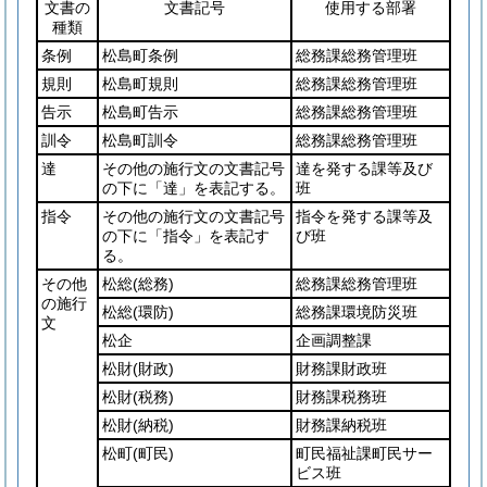
文書の
文書記号
使用する部署
種類
条例
松島町条例
総務課総務管理班
規則
松島町規則
総務課総務管理班
告示
松島町告示
総務課総務管理班
訓令
松島町訓令
総務課総務管理班
達
その他の施行文の文書記号
達を発する課等及び
の下に「達」を表記する。
班
指令
その他の施行文の文書記号
指令を発する課等及
の下に「指令」を表記す
び班
る。
その他
松総
(総務)
総務課総務管理班
の施行
松総
(環防)
総務課環境防災班
文
松企
企画調整課
松財
(財政)
財務課財政班
松財
(税務)
財務課税務班
松財
(納税)
財務課納税班
松町
(町民)
町民福祉課町民サー
ビス班