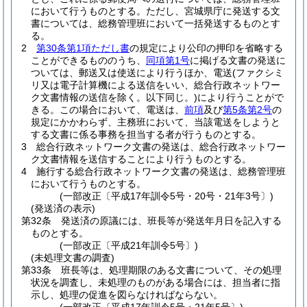
において行うものとする。
ただし、宮城県庁に発送する文
書については、総務管理班において一括発送するものとす
る。
2
第30条第1項ただし書
の規定により公印の押印を省略する
ことができるもののうち、
同項第1号
に掲げる文書の発送に
ついては、郵送又は使送により行うほか、電送
(ファクシミ
リ又は電子計算機による送信をいい、総合行政ネットワー
ク文書情報の送信を除く。以下同じ。)
により行うことがで
きる。
この場合において、電送は、
前項
及び
第5条第2号
の
規定にかかわらず、主務班において、当該電送をしようと
する文書に係る事務を担当する者が行うものとする。
3
総合行政ネットワーク文書の発送は、総合行政ネットワー
ク文書情報を送信することにより行うものとする。
4
施行する総合行政ネットワーク文書の発送は、総務管理班
において行うものとする。
(一部改正〔平成17年訓令5号・20号・21年3号〕)
(発送済の表示)
第32条
発送済の原議には、班長等が発送年月日を記入する
ものとする。
(一部改正〔平成21年訓令5号〕)
(未処理文書の調査)
第33条
班長等は、処理期限のある文書について、その処理
状況を調査し、未処理のものがある場合には、担当者に指
示し、処理の促進を図らなければならない。