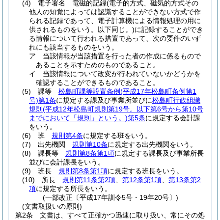
(4)
電子署名 電磁的記録
(電子的方式、磁気的方式その
他人の知覚によっては認識することができない方式で作
られる記録であって、電子計算機による情報処理の用に
供されるものをいう。以下同じ。)
に記録することができ
る情報について行われる措置であって、次の要件のいず
れにも該当するものをいう。
ア
当該情報が当該措置を行った者の作成に係るもので
あることを示すためのものであること。
イ
当該情報について改変が行われていないかどうかを
確認することができるものであること。
(5)
課等
松島町課等設置条例
(平成17年松島町条例第1
号)
第1条
に規定する課及び事業所並びに
松島町行政組織
規則
(平成12年松島町規則第19号。以下第6号から第10号
までにおいて「規則」という。)
第5条
に規定する会計課
をいう。
(6)
班
規則第4条
に規定する班をいう。
(7)
出先機関
規則第10条
に規定する出先機関をいう。
(8)
課長等
規則第8条第1項
に規定する課長及び事業所長
並びに会計課長をいう。
(9)
班長
規則第8条第1項
に規定する班長をいう。
(10)
所長
規則第11条第2項
、
第12条第1項
、
第13条第2
項
に規定する所長をいう。
(一部改正〔平成17年訓令5号・19年20号〕)
(文書取扱いの原則)
第2条
文書は、すべて正確かつ迅速に取り扱い、常にその処