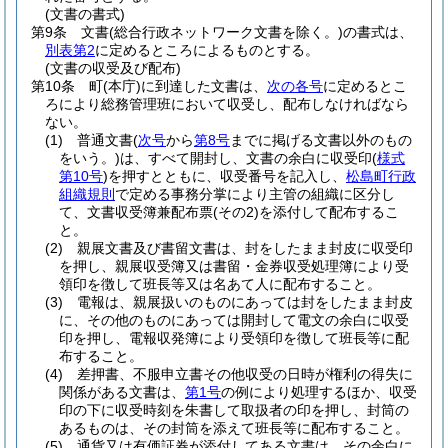
(文書の書式)
第9条
文書
(総合行政ネットワーク文書を除く。)
の書式は、
別表第2
に定めるところによるものとする。
(文書の収受及び配布)
第10条
町
(本庁)
に到達した文書は、
次の各号
に定めるとこ
ろにより総務管理班において収受し、配布しなければなら
ない。
(1)
普通文書
(
次号
から
第8号
までに掲げる文書以外のもの
をいう。)
は、すべて開封し、文書の余白に収受印
(
様式
第10号
)
を押すとともに、収受番号を記入し、
松島町行政
組織規則
で定める事務分掌により主管の組織に区分し
て、文書収受簿兼配布票
(その2)
を添付して配布するこ
と。
(2)
親展文書及び書留文書は、封をしたまま封皮に収受印
を押し、親展収受簿又は書留・金券収受処理簿により受
領印を徴して班長等又は名あて人に配布すること。
(3)
電報は、親展扱いのものにあっては封をしたまま封皮
に、その他のものにあっては開封して電文の余白に収受
印を押し、電報収発簿により受領印を徴して班長等に配
布すること。
(4)
差押書、不服申立書その他収受の日時が権利の得失に
関係がある文書は、
第1号
の例により処理するほか、収受
印の下に収受時刻を朱書して取扱者の印を押し、封筒の
あるものは、その封筒を添えて班長等に配布すること。
(5)
通貨又は有価証券が添付してある文書は、その余白に