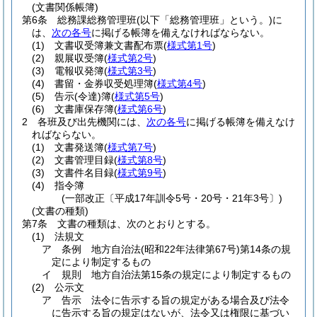
(文書関係帳簿)
第6条
総務課総務管理班
(以下「総務管理班」という。)
に
は、
次の各号
に掲げる帳簿を備えなければならない。
(1)
文書収受簿兼文書配布票
(
様式第1号
)
(2)
親展収受簿
(
様式第2号
)
(3)
電報収発簿
(
様式第3号
)
(4)
書留・金券収受処理簿
(
様式第4号
)
(5)
告示
(令達)
簿
(
様式第5号
)
(6)
文書庫保存簿
(
様式第6号
)
2
各班及び出先機関には、
次の各号
に掲げる帳簿を備えなけ
ればならない。
(1)
文書発送簿
(
様式第7号
)
(2)
文書管理目録
(
様式第8号
)
(3)
文書件名目録
(
様式第9号
)
(4)
指令簿
(一部改正〔平成17年訓令5号・20号・21年3号〕)
(文書の種類)
第7条
文書の種類は、次のとおりとする。
(1)
法規文
ア
条例 地方自治法
(昭和22年法律第67号)
第14条の規
定により制定するもの
イ
規則 地方自治法第15条の規定により制定するもの
(2)
公示文
ア
告示 法令に告示する旨の規定がある場合及び法令
に告示する旨の規定はないが、法令又は権限に基づい