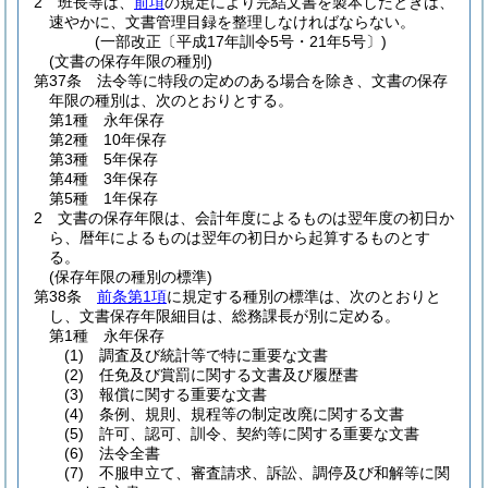
2
班長等は、
前項
の規定により完結文書を製本したときは、
速やかに、文書管理目録を整理しなければならない。
(一部改正〔平成17年訓令5号・21年5号〕)
(文書の保存年限の種別)
第37条
法令等に特段の定めのある場合を除き、文書の保存
年限の種別は、次のとおりとする。
第1種 永年保存
第2種 10年保存
第3種 5年保存
第4種 3年保存
第5種 1年保存
2
文書の保存年限は、会計年度によるものは翌年度の初日か
ら、暦年によるものは翌年の初日から起算するものとす
る。
(保存年限の種別の標準)
第38条
前条第1項
に規定する種別の標準は、次のとおりと
し、文書保存年限細目は、総務課長が別に定める。
第1種 永年保存
(1)
調査及び統計等で特に重要な文書
(2)
任免及び賞罰に関する文書及び履歴書
(3)
報償に関する重要な文書
(4)
条例、規則、規程等の制定改廃に関する文書
(5)
許可、認可、訓令、契約等に関する重要な文書
(6)
法令全書
(7)
不服申立て、審査請求、訴訟、調停及び和解等に関