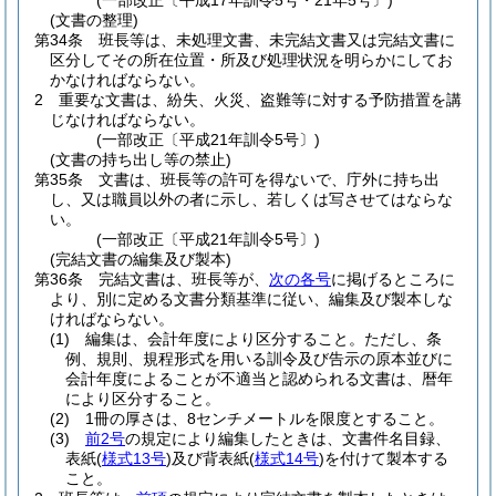
(一部改正〔平成17年訓令5号・21年5号〕)
(文書の整理)
第34条
班長等は、未処理文書、未完結文書又は完結文書に
区分してその所在位置・所及び処理状況を明らかにしてお
かなければならない。
2
重要な文書は、紛失、火災、盗難等に対する予防措置を講
じなければならない。
(一部改正〔平成21年訓令5号〕)
(文書の持ち出し等の禁止)
第35条
文書は、班長等の許可を得ないで、庁外に持ち出
し、又は職員以外の者に示し、若しくは写させてはならな
い。
(一部改正〔平成21年訓令5号〕)
(完結文書の編集及び製本)
第36条
完結文書は、班長等が、
次の各号
に掲げるところに
より、別に定める文書分類基準に従い、編集及び製本しな
ければならない。
(1)
編集は、会計年度により区分すること。
ただし、条
例、規則、規程形式を用いる訓令及び告示の原本並びに
会計年度によることが不適当と認められる文書は、暦年
により区分すること。
(2)
1冊の厚さは、8センチメートルを限度とすること。
(3)
前2号
の規定により編集したときは、文書件名目録、
表紙
(
様式13号
)
及び背表紙
(
様式14号
)
を付けて製本する
こと。