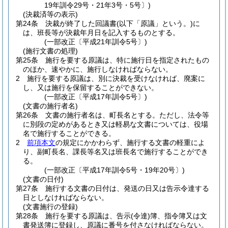
19年訓令29号・21年3号・5号〕)
(決裁済等の表示)
第24条
決裁が終了した回議書
(以下「原議」という。)
に
は、班長等が決裁年月日を記入するものとする。
(一部改正〔平成21年訓令5号〕)
(施行文書の処理)
第25条
施行を要する原議は、特に施行日を指定されたもの
のほか、速やかに、施行しなければならない。
2
施行を要する原議は、別に決裁を受けなければ、廃案に
し、又は施行を保留することができない。
(一部改正〔平成17年訓令5号〕)
(文書の施行者名)
第26条
文書の施行者名は、町長名とする。
ただし、法令等
に別段の定めがあるとき又は軽易な文書については、役場
名で施行することができる。
2
前項本文
の規定にかかわらず、施行する文書の軽重によ
り、副町長名、課長等名又は班長名で施行することができ
る。
(一部改正〔平成17年訓令5号・19年20号〕)
(文書の日付)
第27条
施行する文書の日付は、発送の日又は告示令達する
日としなければならない。
(文書施行の登録)
第28条
施行を要する原議は、告示
(令達)
簿、指令簿又は文
書発送簿に登録し、原議に番号を付さなければならない。