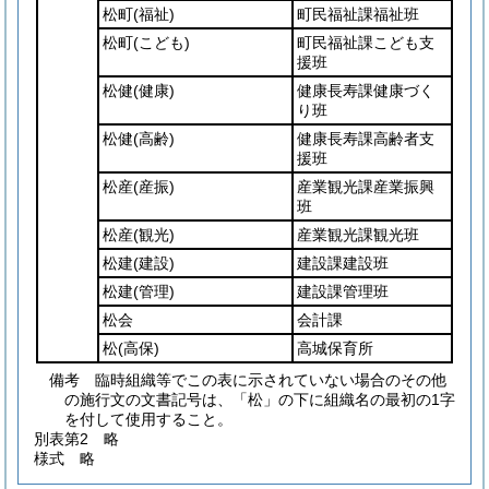
松町
(福祉)
町民福祉課福祉班
松町
(こども)
町民福祉課こども支
援班
松健
(健康)
健康長寿課健康づく
り班
松健
(高齢)
健康長寿課高齢者支
援班
松産
(産振)
産業観光課産業振興
班
松産
(観光)
産業観光課観光班
松建
(建設)
建設課建設班
松建
(管理)
建設課管理班
松会
会計課
松
(高保)
高城保育所
備考 臨時組織等でこの表に示されていない場合のその他
の施行文の文書記号は、「松」の下に組織名の最初の1字
を付して使用すること。
別表第2
略
様式
略