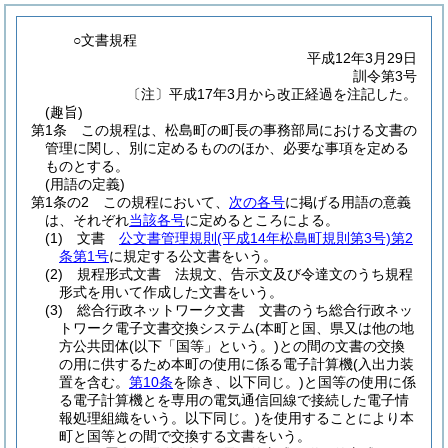
○文書規程
平成12年3月29日
訓令第3号
〔注〕平成17年3月から改正経過を注記した。
(趣旨)
第1条
この規程は、松島町の町長の事務部局における文書の
管理に関し、別に定めるもののほか、必要な事項を定める
ものとする。
(用語の定義)
第1条の2
この規程において、
次の各号
に掲げる用語の意義
は、それぞれ
当該各号
に定めるところによる。
(1)
文書
公文書管理規則
(平成14年松島町規則第3号)
第2
条第1号
に規定する公文書をいう。
(2)
規程形式文書 法規文、告示文及び令達文のうち規程
形式を用いて作成した文書をいう。
(3)
総合行政ネットワーク文書 文書のうち総合行政ネッ
トワーク電子文書交換システム
(本町と国、県又は他の地
方公共団体
(以下「国等」という。)
との間の文書の交換
の用に供するため本町の使用に係る電子計算機
(入出力装
置を含む。
第10条
を除き、以下同じ。)
と国等の使用に係
る電子計算機とを専用の電気通信回線で接続した電子情
報処理組織をいう。以下同じ。)
を使用することにより本
町と国等との間で交換する文書をいう。