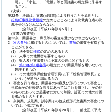
明」、「小包」、「電報」等と回議書の所定欄に朱書す
ること。
(決裁)
第22条
決裁は、文書
(回議書)
により行うことを原則とし、
松島町事務決裁規程
の定めるところにより決裁責任者の決
裁を受けなければならない。
(全部改正〔平成17年訓令5号〕)
(文書の審査等)
第23条
回議書は、班長等の審査を受けなければならない。
2
次の各号
に掲げるものについては、
前項
の審査を省略する
ことができる。
(1)
法令等に
様式
の定めのあるもの
(2)
人事その他機密を要するもの
(3)
収入及び支出並びに予算の令達に関するもの
(4)
第18条第1項各号
の規定により回議用紙を用いないで
処理するもの
(5)
その他総務課総務管理班長
(以下「総務管理班長」と
いう。)
が適当と認めるもの
3
審査を行う者は、回議書の内容及び形式について審査し、
形式面その他軽易な誤りにあってはこれを修正し、その他
のものにあっては起案者に対して加除、訂正その他の措置
を求めるものとする。
4
条例案、規則案、訓令案その他規程形式文書案の審査につ
いては、別に定める。
(全部改正〔平成19年訓令20号〕、一部改正〔平成