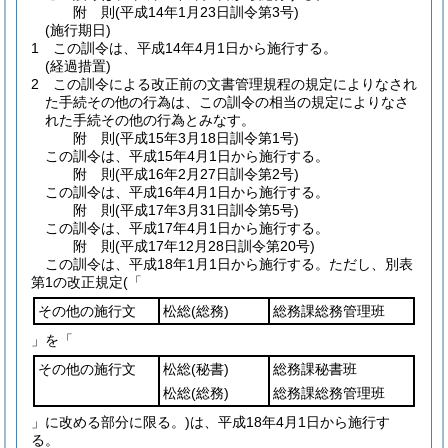
附
則
(平成14年1月23日
訓令第3号)
(施行期日)
1
この訓令は、平成14年4月1日から施行する。
(経過措置)
2
この訓令による改正前の文書管理規程の規定によりなされ
た手続その他の行為は、この訓令の相当の規定によりなさ
れた手続その他の行為とみなす。
附
則
(平成15年3月18日
訓令第1号)
この訓令は、平成15年4月1日から施行する。
附
則
(平成16年2月27日
訓令第2号)
この訓令は、平成16年4月1日から施行する。
附
則
(平成17年3月31日
訓令第5号)
この訓令は、平成17年4月1日から施行する。
附
則
(平成17年12月28日
訓令第20号)
この訓令は、平成18年1月1日から施行する。
ただし、別表
第1の改正規定(「
その他の施行文
松総
(総務)
総務課総務管理班
」を「
その他の施行文
松総
(秘書)
総務課秘書班
松総
(総務)
総務課総務管理班
」に改める部分に限る。)は、平成18年4月1日から施行す
る。