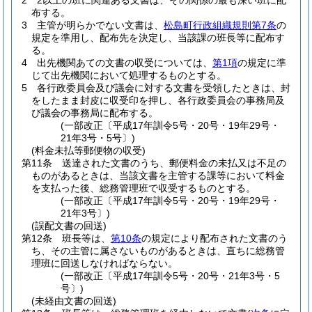
2
2以上の班に関連ある文書は、その関係の最も深い班に配
布する。
3
主管が明らかでない文書は、
松島町行政組織規則第7条
の
規定を準用し、配布先を決定し、当該課の班長等に配布す
る。
4
出先機関あての文書の収受については、
第1項
の規定に準
じて出先機関において処理するものとする。
5
各行政委員会及び議会に対する文書を受領したときは、封
をしたまま封皮に収受印を押し、各行政委員会の事務局及
び議会の事務局に配布する。
(一部改正〔平成17年訓令5号・20号・19年29号・
21年3号・5号〕)
(料金未払等郵便物の収受)
第11条
送達された文書のうち、郵便料金の未払又は不足の
ものがあるときは、当該文書を主管する課等において料金
を支払った後、総務管理班で収受するものとする。
(一部改正〔平成17年訓令5号・20号・19年29号・
21年3号〕)
(誤配文書の回送)
第12条
班長等は、
第10条
の規定により配布された文書のう
ち、その主管に属さないものがあるときは、直ちに総務管
理班に回送しなければならない。
(一部改正〔平成17年訓令5号・20号・21年3号・5
号〕)
(未経由文書の回送)