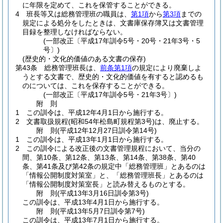
に年限を定めて、これを保管することができる。
4
班長等又は総務管理班の職員は、
第1項
から
第3項
までの
規定による処分をしたときは、文書庫保存簿又は文書管理
目録を整理しなければならない。
(一部改正〔平成17年訓令5号・20号・21年3号・5
号〕)
(歴史的・文化的価値のある文書の保存)
第43条
総務管理班長は、
前条第1項
の規定により廃棄しよ
うとする文書で、歴史的・文化的価値を有すると認めるも
のについては、これを保存することができる。
(一部改正〔平成17年訓令5号・21年3号〕)
附
則
1
この訓令は、平成12年4月1日から施行する。
2
文書取扱規程
(昭和54年松島町規程第3号)
は、廃止する。
附
則
(平成12年12月27日
訓令第14号)
1
この訓令は、平成13年1月1日から施行する。
2
この訓令による改正後の文書管理規程において、当分の
間、第10条、第12条、第13条、第14条、第38条、第40
条、第41条及び第42条の規定中「総務管理班」とあるのは
「情報公開制度対策室」と、「総務管理班長」とあるのは
「情報公開制度対策室長」と読み替えるものとする。
附
則
(平成13年3月16日
訓令第3号)
この訓令は、平成13年4月1日から施行する。
附
則
(平成13年5月7日
訓令第7号)
この訓令は、平成13年7月1日から施行する。