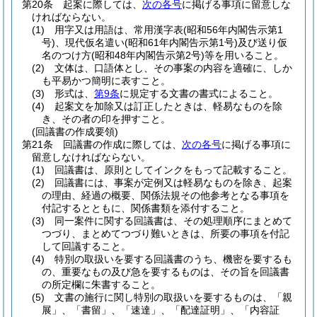
第20条
起案に際しては、
次の各号
に掲げる事項に留意しな
ければならない。
(1)
用字又は用語は、常用漢字表
(昭和56年内閣告示第1
号)
、現代仮名遣い
(昭和61年内閣告示第1号)
及び送り仮
名のつけ方
(昭和48年内閣告示第2号)
等を用いること。
(2)
文体は、口語体とし、その事案の内容を適確に、しか
も平易かつ簡明に表すこと。
(3)
形式は、
第9条
に規定する文書の書式によること。
(4)
起案文を加除又は訂正したときは、軽易なものを除
き、その者の印を押すこと。
(回議書の作成要領)
第21条
回議書の作成に際しては、
次の各号
に掲げる事項に
留意しなければならない。
(1)
回議書は、原則としてインクをもって記載すること。
(2)
回議書には、事案が定例又は軽易なものを除き、起案
の理由、経過の概要、関係法規その他参考となる事項を
付記するとともに、関係書類を添付すること。
(3)
同一案件に関する回議書は、その処理順序にまとめて
つづり、まとめてつづり難いときは、所要の事項を付記
して回議すること。
(4)
特別の取扱いを要する回議書のうち、機密を要するも
の、重要なもの及び急を要するものは、その旨を回議書
の所定欄に朱書すること。
(5)
文書の施行に関し特別の取扱いを要するものは、「親
展」、「書留」、「速達」、「配達証明」、「内容証