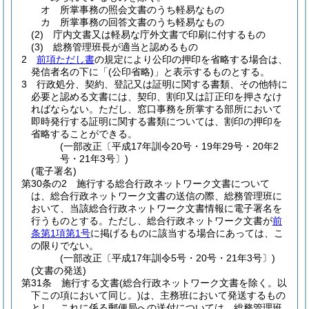
オ
所掌事務の照会文書のうち軽易なもの
カ
所掌事務の回答文書のうち軽易なもの
(2)
庁内文書又は軽易な庁外文書で印刷に付するもの
(3)
総務管理班長が適当と認めるもの
2
前項ただし書
の規定により公印の押印を省略する場合は、
発信者名の下に「
(公印省略)
」と表示するものとする。
3
行政処分、契約、登記又は証明に関する書類、その他特に
必要と認める文書には、契印、割印又は訂正印を押さなけ
ればならない。
ただし、窓口事務を所掌する部所において
即時発行する証明に関する書類については、割印の押印を
省略することができる。
(一部改正〔平成17年訓令20号・19年29号・20年2
号・21年3号〕)
(電子署名)
第30条の2
施行する総合行政ネットワーク文書について
は、総合行政ネットワーク文書の送信の際、総務管理班に
おいて、当該総合行政ネットワーク文書情報に電子署名を
行うものとする。
ただし、総合行政ネットワーク文書が
前
条第1項第1号
に掲げるものに該当する場合にあっては、こ
の限りでない。
(一部改正〔平成17年訓令5号・20号・21年3号〕)
(文書の発送)
第31条
施行する文書
(総合行政ネットワーク文書を除く。以
下この項において同じ。)
は、主務班において発送するもの
とし、これに係る郵便局への送付については、総務管理班