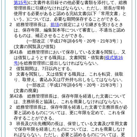
第15号
)
に文書件名目録その他必要な書類を添付して、総務
管理班長に引継がなければならない。
ただし、班長が常時
使用する必要があると認める完結文書
(以下「常用文書」と
いう。)
については、必要な期間保存することができる。
2
総務管理班長は、
前項
の規定により引継ぎを受けるとき
は、保存年限、編集製本等について審査し、不適当と認め
るものは、補正させることができる。
(一部改正〔平成17年訓令5号・20号・21年3号〕)
(文書の閲覧及び借覧)
第41条
総務管理班において保存している文書を閲覧し、又
は借覧しようとする職員は、文書閲覧・借覧書
(
様式第16
号
)
を総務管理班に提出しなければならない。
2
借覧期間は、7日以内とする。
3
文書を閲覧し、又は借覧する職員は、これを転貸、抜取
り、取替え、書込み又は庁外持ち出しをしてはならない。
(一部改正〔平成17年訓令5号・20号・21年3号〕)
(文書の廃棄)
第42条
総務管理班長は、保存年限を経過した文書について
は、主務班長と協議し、これを廃棄しなければならない。
2
総務管理班長は、保存年限を経過した文書で主務班長が必
要と認めるものについては、更に年限を定めて、これを保
存することができる。
3
班長及び出先機関の長は、保管している文書及び常用文書
で保存年限を経過したものについては、これを廃棄しなけ
ればならない。
ただし、必要と認めるものについては、更