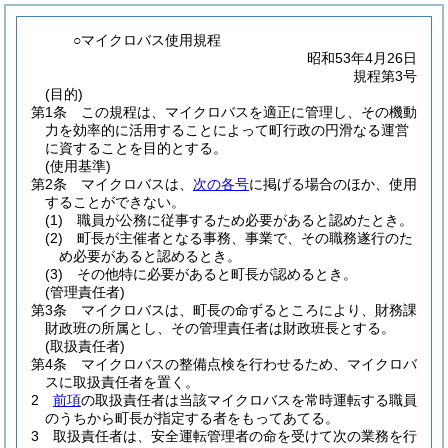
○マイクロバス使用規程
昭和53年4月26日
規程第3号
(目的)
第1条
この規程は、マイクロバスを適正に管理し、その機動
力を効率的に活用することによって町行政の円滑なる運営
に資することを目的とする。
(使用基準)
第2条
マイクロバスは、
次の各号
に掲げる場合のほか、使用
することができない。
(1)
職員が公務に従事するため必要があると認めたとき。
(2)
町長が主催者となる事務、事業で、その職務遂行のた
め必要があると認めるとき。
(3)
その他特に必要があると町長が認めるとき。
(管理責任者)
第3条
マイクロバスは、町長の命ずるところにより、財務課
財政班の所属とし、その管理責任者は財政班長とする。
(取扱責任者)
第4条
マイクロバスの整備点検を行わせるため、マイクロバ
スに取扱責任者を置く。
2
前項
の取扱責任者は当該マイクロバスを常時運転する職員
のうちから町長が指定する者をもってあてる。
3
取扱責任者は、安全運転管理者の命を受けて次の業務を行