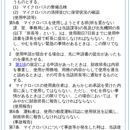
うものとする。
(1)
マイクロバスの整備点検
(2)
マイクロバスの清掃並びに保管状況の確認
(使用申請等)
第5条
マイクロバスを使用しようとする班
(班を置かない
課、室、事務局にあっては当該課等)
の長及び出先機関の長
(以下「班長等」という。)
は、使用期日7日前までに使用申
請書を課長を経て町長に提出しなければならない。
ただ
し、やむを得ない緊急の事情があるときは、この限りでな
い。
2
使用申請が競合する場合は、先に申請書の提出があったも
のを優先させる。
3
第1項
の規定による申請があったときは、財政班長は内容
を審査し、使用が用務地、用務の内容からして使用を適当
と認めるときは、その可否を当該班長等に通知するものと
する。
4
マイクロバスの使用責任者は、あらかじめ承認を受けた内
容に反して使用してはならない。
ただし、やむを得ない事
情があるときはこの限りでない。
この場合においては、す
みやかに財政班長に報告しなければならない。
(使用報告)
第6条
運転者は、使用の都度運転日誌に使用状況を記載し、
財政班長に報告しなければならない。
(事故報告)
第7条
マイクロバスについて事故等が発生した時は、当該使