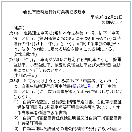
○自動車臨時運行許可業務取扱規則
平成3年12月21日
規則第13号
(趣旨)
第1条
道路運送車両法
(昭和26年法律第185号。以下「車両
法」という。)
第34条第2項の規定に基づき町長が行う臨時
運行の許可
(以下「許可」という。)
に関する事務の取扱い
は、法令その他別に定める場合を除きこの規則による。
(対象自動車)
第2条
許可は、車両法第3条に規定する自動車のうち、普通
自動車、小型自動車、検査対象軽自動車及び大型特殊自動
車について行うものとする。
(申請の手続)
第3条
許可を受けようとする者
(以下「申請者」という。)
は、自動車臨時運行許可申請書
(
様式第1号
。以下「申請
書」という。)
に、次の書類を添えて町長に提出しなければ
ならない。
(1)
自動車検査証、登録識別情報等通知書、自動車検査証
返納証明書又は登録事項等証明書等許可を受けようとす
る自動車を確認できる書類
(2)
自動車損害賠償責任保険証明書又は自動車損害賠償責
任共済証明書
(3)
自動車運転免許証その他公的機関の発行する身分証明