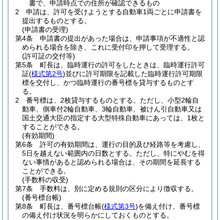
書で、申請時点での住所が確認できるもの
2
申請は、許可を受けようとする自動車1両ごとに申請書を
提出するものとする。
(申請書の受理)
第4条
申請書の提出があった場合は、申請事項が不適性と認
められる場合を除き、これに受付印を押して受理する。
(許可証の交付等)
第5条
町長は、臨時運行の許可をしたときは、臨時運行許可
証
(
様式第2号
)
並びに許可期限を記載した臨時運行許可期限
標を交付し、かつ臨時運行の番号標を貸与するものとす
る。
2
番号標は、2枚貸与するものとする。
ただし、小型2輪自
動車、側車付2輪自動車、3輪自動車、被けん引自動車又は
国土交通大臣の指定する大型特殊自動車にあっては、1枚と
することができる。
(有効期間)
第6条
許可の有効期間は、運行の目的及び経路等を考慮し、
5日を越えない範囲内の日数とする。
ただし、特にやむを得
ない事情があると認められる場合は、その期間を延長する
ことができる。
(手数料の収受)
第7条
手数料は、別に定める規則の区分により徴収する。
(番号標台帳)
第8条
町長は、番号標台帳
(
様式第3号
)
を備え付け、番号標
の備え付け状況を明らかにしておくものとする。