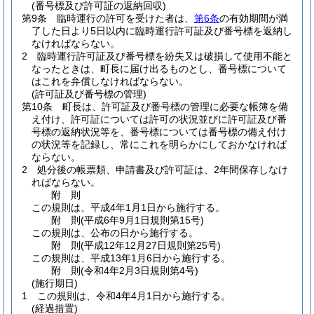
(番号標及び許可証の返納回収)
第9条
臨時運行の許可を受けた者は、
第6条
の有効期間が満
了した日より5日以内に臨時運行許可証及び番号標を返納し
なければならない。
2
臨時運行許可証及び番号標を紛失又は破損して使用不能と
なったときは、町長に届け出るものとし、番号標について
はこれを弁償しなければならない。
(許可証及び番号標の管理)
第10条
町長は、許可証及び番号標の管理に必要な帳簿を備
え付け、許可証については許可の状況並びに許可証及び番
号標の返納状況等を、番号標については番号標の備え付け
の状況等を記録し、常にこれを明らかにしておかなければ
ならない。
2
処分後の帳票類、申請書及び許可証は、2年間保存しなけ
ればならない。
附
則
この規則は、平成4年1月1日から施行する。
附
則
(平成6年9月1日
規則第15号)
この規則は、公布の日から施行する。
附
則
(平成12年12月27日
規則第25号)
この規則は、平成13年1月6日から施行する。
附
則
(令和4年2月3日
規則第4号)
(施行期日)
1
この規則は、令和4年4月1日から施行する。
(経過措置)