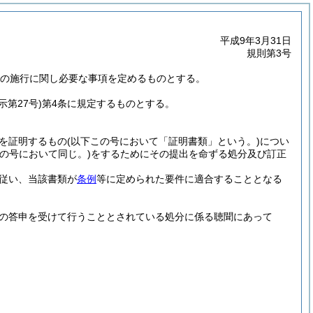
平成9年3月31日
規則第3号
の施行に関し必要な事項を定めるものとする。
示第27号)
第4条に規定するものとする。
を証明するもの
(以下この号において「証明書類」という。)
につい
の号において同じ。)
をするためにその提出を命ずる処分及び訂正
従い、当該書類が
条例
等に定められた要件に適合することとなる
の答申を受けて行うこととされている処分に係る聴聞にあって