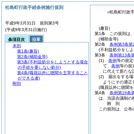
松島町行政手続条例施行規則
○松島町行政
平成9年3月31日 規則第3号
(趣旨)
(平成9年3月31日施行)
第1条
この規則は
(補助金等)
条項目次
沿革
第2条
条例第3条第
本則
(不利益処分をし
第1条
(趣旨)
第3条
条例第13条
第2条
(補助金等)
(1)
条例
等の規定
第3条
(不利益処分をしようとする場合
て、
条例
等の規
の手続を要しない処分)
に代えて新たな
第4条
(職員以外に聴聞を主宰すること
(2)
届出をする場
ができる者)
ようにその適正
附則
(職員以外に聴聞
第4条
条例第19条
は、当該合議制の
附
則
この規則は、公布