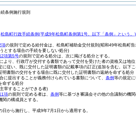
手続条例施行規則
、
松島町行政手続条例
(平成9年松島町条例第1号。以下「条例」という。)
2項
の規則で定める給付金は、松島町補助金交付規則
(昭和49年松島町告
ようとする場合の手続を要しない処分)
第2項第5号
の規則で定める処分は、次に掲げる処分とする。
により、行政庁が交付する書類であって交付を受けた者の資格又は地位
定に従い、既に交付した証明書類の記載事項の訂正
(追加を含む。以下こ
証明書類の交付をする場合に既に交付した証明書類の返納を命ずる処分
合に提出することが義務付けられている書類について、
条例
等の規定に
を命ずる処分
を主宰することができる者)
第1項
の規則で定める者は、
条例
等に基づき審議会その他の合議制の機関
機関の構成員とする。
の日から施行し、平成9年7月1日から適用する。