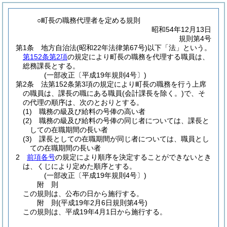
○町長の職務代理者を定める規則
昭和54年12月13日
規則第4号
第1条
地方自治法
(昭和22年法律第67号)
以下「法」という。
第152条第2項
の規定により町長の職務を代理する職員は、
総務課長とする。
(一部改正〔平成19年規則4号〕)
第2条
法第152条第3項の規定により町長の職務を行う上席
の職員は、課長の職にある職員
(会計課長を除く。)
で、そ
の代理の順序は、次のとおりとする。
(1)
職務の級及び給料の号俸の高い者
(2)
職務の級及び給料の号俸の同じ者については、課長と
しての在職期間の長い者
(3)
課長としての在職期間が同じ者については、職員とし
ての在職期間の長い者
2
前項各号
の規定により順序を決定することができないとき
は、くじにより定めた順序とする。
(一部改正〔平成19年規則4号〕)
附
則
この規則は、公布の日から施行する。
附
則
(平成19年2月6日
規則第4号)
この規則は、平成19年4月1日から施行する。