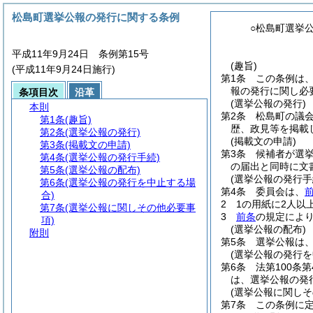
松島町選挙公報の発行に関する条例
○松島町選挙
平成11年9月24日 条例第15号
(趣旨)
(平成11年9月24日施行)
第1条
この条例は
報の発行に関し必
条項目次
沿革
(選挙公報の発行)
本則
第2条
松島町の議
第1条
(趣旨)
歴、政見等を掲載
第2条
(選挙公報の発行)
(掲載文の申請)
第3条
(掲載文の申請)
第3条
候補者が選
第4条
(選挙公報の発行手続)
の届出と同時に文
第5条
(選挙公報の配布)
(選挙公報の発行手
第6条
(選挙公報の発行を中止する場
第4条
委員会は、
合)
2
1の用紙に2人
第7条
(選挙公報に関しその他必要事
3
前条
の規定によ
項)
(選挙公報の配布)
附則
第5条
選挙公報は
(選挙公報の発行を
第6条
法第100条
は、選挙公報の発
(選挙公報に関しそ
第7条
この条例に