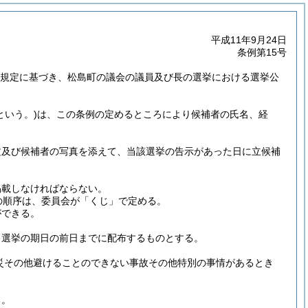
平成11年9月24日
条例第15号
2の規定に基づき、松島町の議会の議員及び長の選挙における選挙公
という。)
は、この条例の定めるところにより候補者の氏名、経
文及び候補者の写真を添えて、当該選挙の告示があった日に立候補
掲載しなければならない。
の順序は、委員会が「くじ」で定める。
ができる。
、選挙の期日の前日までに配布するものとする。
天災その他避けることのできない事故その他特別の事情があるとき
る。