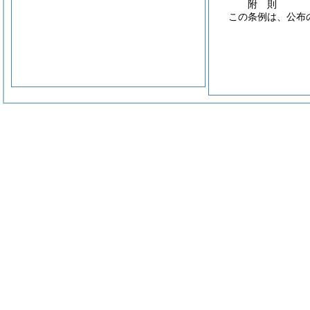
附
則
この条例は、公布