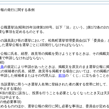
公報の発行に関する条例
、公職選挙法
(昭和25年法律第100号。以下「法」という。)
第172条の
要な事項を定めるものとする。
会の議員及び長の選挙において、松島町選挙管理委員会
(以下「委員会」
した選挙公報を選挙ごとに1回発行しなければならない。
挙公報に氏名、経歴、政見等の掲載を受けようとするときは、その掲載
書で申請しなければならない。
続)
前条
の規定により申請があったときは、掲載文を原文のまま選挙公報に
以上の候補者の氏名、経歴、政見等を掲載する場合においては、その掲載
り申請した候補者またはその代理人は、
前項
の「くじ」に立ち会うこと
、当該選挙に用うべき選挙人名簿に登録された者の属する世帯に対して
中止する場合)
第4項の規定に該当し、投票を行うことを必要としなくなったとき又は
行は中止する。
の他必要事項)
定めるもののほか、選挙公報の発行に関し必要な事項は、委員会が定め