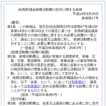
○松島町議会政務活動費の交付に関する条例
平成14年9月20日
条例第17号
(趣旨)
第1条
この条例は、地方自治法
(昭和22年法律第67号)
第100
条第14項から第16項までの規定に基づき、松島町議会議員
の調査研究その他の活動に資するため必要な経費の一部と
して、議会における会派又は議員に対し、政務活動費を交
付することに関し必要な事項を定めるものとする。
(一部改正〔平成20年条例26号・25年3号〕)
(政務活動費の経費の範囲)
第2条
政務活動費は、議員が実施する調査研究、研修、広
報・広聴、要請陳情、住民相談、各種会議への参加等町政
の課題及び町民の意思を把握し、町政に反映させる活動そ
の他住民福祉の増進を図るために必要な活動
(以下「政務活
動」という。)
に要する経費に対して交付する。
2
政務活動費は、松島町議会の会派
(所属議員が1人の場合を
含む。以下「会派」という。)
にあっては
別表第1
に、議員
にあっては
別表第2
に定める政務活動に要する経費に充てる
ことができるものとする。
(追加〔平成25年条例3号〕)
(交付対象)
第3条
政務活動費は、会派又は議員の職にある者に対し交付