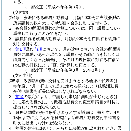
する。
(一部改正〔平成25年条例3号〕)
(交付額)
第4条
会派に係る政務活動費は、月額7,000円に当該会派の
所属議員の数を乗じて得た額を会派に対し交付する。
2
各会派の所属議員数の計算については、同一議員について
重複して行うことができない。
3
議員に係る政務活動費は、月額7,000円を在職する議員に
対し交付する。
4
第1項
及び
前項
において、月の途中において会派の所属議
員数に異動があった場合又は議員がその職につき若しくは
議員でなくなった場合は、その月の現日数に対する在籍又
は在職の日数により日割で計算した額とする。
(一部改正〔平成17年条例3号・25年3号〕)
(交付申請)
第5条
政務活動費の交付を受けようとする会派の代表者は、
毎年度、4月15日までに別に定める様式により政務活動費
交付申請書を町長に提出しなければならない。
2
前項
の規定により、申請した事項に異動が生じたときは、
別に定める様式により政務活動費交付変更申請書を町長に
提出しなければならない。
3
政務活動費の交付を受けようとする議員は、毎年度、4月
15日までに別に定める様式により政務活動費交付申請書を
町長に提出しなければならない。
4
年度の途中において、あらたに会派が結成されたとき、又