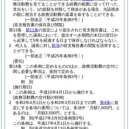
務活動費を充てることができる経費の範囲に従って行った
支出をいう。)
の総額を控除して残余がある場合、当該残余
の額に相当する政務活動費の返還を命ずることができる。
(一部改正〔平成25年条例3号〕)
(収支報告書の保存及び閲覧)
第13条
第11条
の規定により提出された収支報告書は、これ
を受理した議長において、提出すべき期間の末日の翌日か
ら起算して5年を経過する日まで保存しなければならない。
2
何人も、議長に対し
前項
の収支報告書の閲覧を請求するこ
とができる。
(一部改正〔平成25年条例3号〕)
(委任)
第14条
この条例に定めるもののほか、政務活動費の交付に
関し必要な事項は、規則で定める。
(一部改正〔平成25年条例3号〕)
附
則
(施行期日)
1
この条例は、平成15年4月1日から施行する。
(政務活動費の交付額の特例)
2
令和2年4月1日から令和3年3月31日までの間、
第4条
に規
定にする各項の適用については、各項中「月額7,000円」と
あるのは、「月額3,500円」とする。
附
則
(平成17年3月9日
条例第3号)
この条例は、平成17年4月1日から施行する。
附
則
(平成20年8月13日
条例第26号)