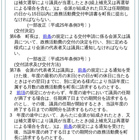
は補欠選挙により議員が当選したとき
(繰上補充又は再選挙
による場合を含む。)
は、会派が結成された日又は任期開始
の日から15日以内に政務活動費交付申請書を町長に提出し
なければならない。
(一部改正〔平成25年条例3号〕)
(交付決定)
第6条
町長は、
前条
の規定による交付申請に係る会派又は議
員について、政務活動費の交付の決定を行い、別に定める
様式により会派の代表者又は議員に通知しなければならな
い。
(一部改正〔平成25年条例3号〕)
(交付請求及び交付方法)
第7条
会派の代表者又は議員は、
前条
の規定による通知を受
けた後、年度の最初の月の末日
(その日が町の休日に当たる
ときはその翌日)
までに、別に定める様式により当該年度に
属する月数の政務活動費を町長に請求するものとする。
2
前項
の規定にかかわらず、年度の途中において議員の任期
が満了する場合は、任期満了日までの期間分を請求するも
のとし、その後、議員の任期が開始するとき、当該年度の
終了する日までの期間分を請求するものとする。
3
年度の途中において、あらたに会派が結成されたとき、又
は補欠選挙により議員が当選したとき
(繰上補充又は再選挙
による場合を含む。)
は、
前条
の規定による通知を受けた
後、当該年度の終了する日までの期間分の政務活動費を町
長に請求するものとする。