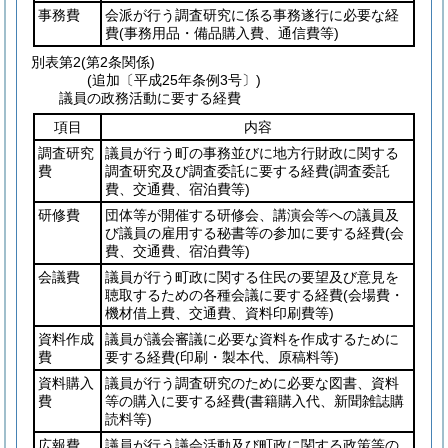
事務費
会派が行う調査研究に係る事務遂行に必要な経
費
(事務用品・備品購入費、通信費等)
別表第2
(第2条関係)
(追加〔平成25年条例3号〕)
議員の政務活動に要する経費
項目
内容
調査研究
議員が行う町の事務並びに地方行財政に関する
費
調査研究及び調査委託に要する経費
(調査委託
費、交通費、宿泊費等)
研修費
団体等が開催する研修会、講演会等への議員及
び議員の雇用する秘書等の参加に要する経費
(会
費、交通費、宿泊費等)
会議費
議員が行う町政に関する住民の要望及び意見を
聴取するための各種会議に要する経費
(会場費・
機材借上費、交通費、資料印刷費等)
資料作成
議員が議会審議に必要な資料を作成するために
費
要する経費
(印刷・製本代、原稿料等)
資料購入
議員が行う調査研究のために必要な図書、資料
費
等の購入に要する経費
(書籍購入代、新聞雑誌購
読料等)
広報費
議員が行う議会活動及び町政に関する政策等の