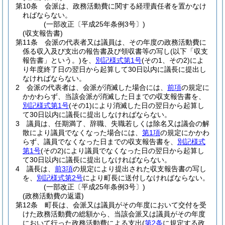
第10条
会派は、政務活動費に関する経理責任者を置かなけ
ればならない。
(一部改正〔平成25年条例3号〕)
(収支報告書)
第11条
会派の代表者又は議員は、その年度の政務活動費に
係る収入及び支出の報告書及び領収書等の写し
(以下「収支
報告書」という。)
を、
別記様式第1号
(その1、その2)
によ
り年度終了日の翌日から起算して30日以内に議長に提出し
なければならない。
2
会派の代表者は、会派が消滅した場合には、
前項
の規定に
かかわらず、当該会派が消滅した日までの収支報告書を、
別記様式第1号
(その1)
により消滅した日の翌日から起算し
て30日以内に議長に提出しなければならない。
3
議員は、任期満了、辞職、失職若しくは除名又は議会の解
散により議員でなくなった場合には、
第1項
の規定にかかわ
らず、議員でなくなった日までの収支報告書を、
別記様式
第1号
(その2)
により議員でなくなった日の翌日から起算し
て30日以内に議長に提出しなければならない。
4
議長は、
前3項
の規定により提出された収支報告書の写し
を、
別記様式第2号
により町長に送付しなければならない。
(一部改正〔平成25年条例3号〕)
(政務活動費の返還)
第12条
町長は、会派又は議員がその年度において交付を受
けた政務活動費の総額から、当該会派又は議員がその年度
において行った政務活動費による支出
(
第2条
に規定する政