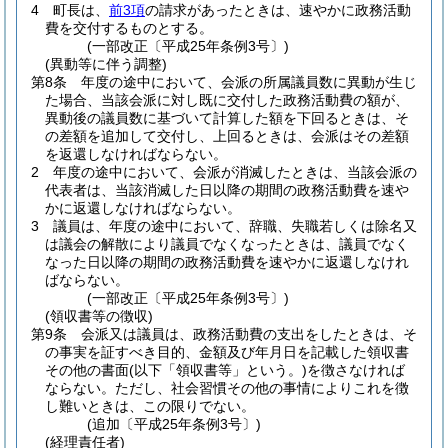
4
町長は、
前3項
の請求があったときは、速やかに政務活動
費を交付するものとする。
(一部改正〔平成25年条例3号〕)
(異動等に伴う調整)
第8条
年度の途中において、会派の所属議員数に異動が生じ
た場合、当該会派に対し既に交付した政務活動費の額が、
異動後の議員数に基づいて計算した額を下回るときは、そ
の差額を追加して交付し、上回るときは、会派はその差額
を返還しなければならない。
2
年度の途中において、会派が消滅したときは、当該会派の
代表者は、当該消滅した日以降の期間の政務活動費を速や
かに返還しなければならない。
3
議員は、年度の途中において、辞職、失職若しくは除名又
は議会の解散により議員でなくなったときは、議員でなく
なった日以降の期間の政務活動費を速やかに返還しなけれ
ばならない。
(一部改正〔平成25年条例3号〕)
(領収書等の徴収)
第9条
会派又は議員は、政務活動費の支出をしたときは、そ
の事実を証すべき目的、金額及び年月日を記載した領収書
その他の書面
(以下「領収書等」という。)
を徴さなければ
ならない。
ただし、社会習慣その他の事情によりこれを徴
し難いときは、この限りでない。
(追加〔平成25年条例3号〕)
(経理責任者)