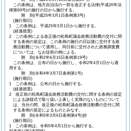
この条例は、地方自治法の一部を改正する法律
(平成20年法
律第69号)
の施行の日から施行する。
附
則
(平成25年3月1日
条例第3号)
(施行期日)
1
この条例は、平成25年3月1日から施行する。
(経過措置)
2
この条例による改正後の松島町議会政務活動費の交付に関
する条例の規定は、この条例の施行の日以後に交付する政
務活動費について適用し、同日前に交付された政務調査費
については、なお従前の例による。
附
則
(令和2年6月15日
条例第19号)
この条例は、公布の日から施行し、令和2年4月1日から適
用する。
附
則
(令和4年3月7日
条例第1号)
(施行期日)
1
この条例は、公布の日から施行する。
(経過措置)
2
改正前の松島町議会政務活動費の交付に関する条例の規定
による諸様式で取り扱い上著しく支障のないものについて
は、当分の間、改正後の松島町議会政務活動費の交付に関
する条例の規定によるものとみなす。
附
則
(令和5年3月6日
条例第4号)
抄
(施行期日)
1
この条例は、令和5年4月1日から施行する。