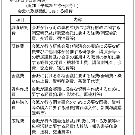
別表第1
(第2条関係)
(追加〔平成25年条例3号〕)
会派の政務活動に要する経費
項目
内容
調査研究
会派が行う町の事務並びに地方行財政に関する
費
調査研究及び調査委託に要する経費
(調査委託
費、交通費、宿泊費等)
研修費
会派が行う研修会及び講演会の実施に必要な経
費並びに他団体が開催する研修会、講演会等へ
の所属議員及び会派の雇用する職員の参加に要
する経費
(会場費・機材借上費、講師謝礼金、会
費、交通費、宿泊費等)
会議費
会派における各種会議に要する経費
(会場費・機
材借上費、資料印刷費、茶菓子代等)
資料作成
会派が議会審議に必要な資料を作成するために
費
要する経費
(印刷・製本代、原稿料等)
資料購入
会派が行う調査研究のために必要な図書、資料
費
等の購入に要する経費
(書籍購入代、新聞雑誌購
読料等)
広報費
会派が行う議会活動及び町政に関する政策等の
広報活動に要する経費
(広報誌・報告書等印刷
費、送料、交通費等)