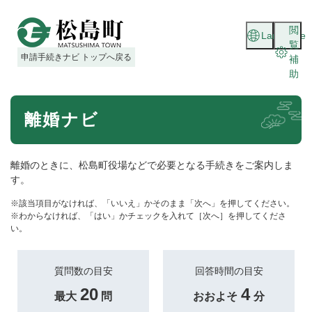
ペ
メニューを飛ばして本文へ
ー
閲
Language
ジ
覧
の
申請手続きナビ トップへ戻る
補
先
助
頭
で
本
す
離婚ナビ
文
。
離婚のときに、松島町役場などで必要となる手続きをご案内しま
す。
※該当項目がなければ、「いいえ」かそのまま「次へ」を押してください。
※わからなければ、「はい」かチェックを入れて［次へ］を押してくださ
い。
質問数の目安
回答時間の目安
20
4
最大
問
おおよそ
分