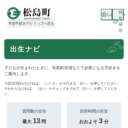
ペ
メニューを飛ばして本文へ
ー
閲
Language
ジ
覧
の
申請手続きナビ トップへ戻る
補
先
助
頭
で
本
す
出生ナビ
文
。
子どもが生まれたときに、松島町役場などで必要となる手続きを
ご案内します。
※該当項目がなければ、「いいえ」かそのまま「次へ」を押してください。
※わからなければ、「はい」かチェックを入れて［次へ］を押してくださ
い。
質問数の目安
回答時間の目安
13
3
最大
問
おおよそ
分