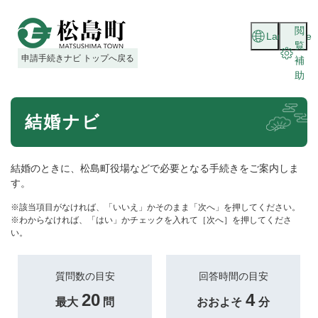
ペ
メニューを飛ばして本文へ
ー
閲
Language
ジ
覧
の
申請手続きナビ トップへ戻る
補
先
助
頭
で
本
す
結婚ナビ
文
。
結婚のときに、松島町役場などで必要となる手続きをご案内しま
す。
※該当項目がなければ、「いいえ」かそのまま「次へ」を押してください。
※わからなければ、「はい」かチェックを入れて［次へ］を押してくださ
い。
質問数の目安
回答時間の目安
20
4
最大
問
おおよそ
分