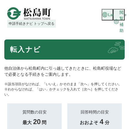
ペ
メニューを飛ばして本文へ
ー
閲
Language
ジ
覧
の
申請手続きナビ トップへ戻る
補
先
助
頭
で
本
す
転入ナビ
文
。
他自治体から松島町内に引っ越してきたときに、松島町役場など
で必要となる手続きをご案内します。
※該当項目がなければ、「いいえ」かそのまま「次へ」を押してください。
※わからなければ、「はい」かチェックを入れて［次へ］を押してくださ
い。
質問数の目安
回答時間の目安
20
4
最大
問
おおよそ
分