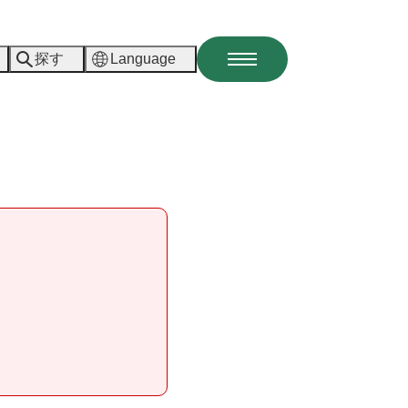
探す
Language
メ
ニ
ュ
ー