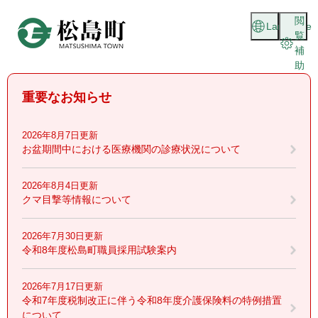
ペ
メニューを飛ばして本文へ
閲
ー
Language
覧
ジ
補
の
助
先
頭
重要なお知らせ
で
す
。
2026年8月7日更新
お盆期間中における医療機関の診療状況について
2026年8月4日更新
クマ目撃等情報について
2026年7月30日更新
令和8年度松島町職員採用試験案内
2026年7月17日更新
令和7年度税制改正に伴う令和8年度介護保険料の特例措置
について