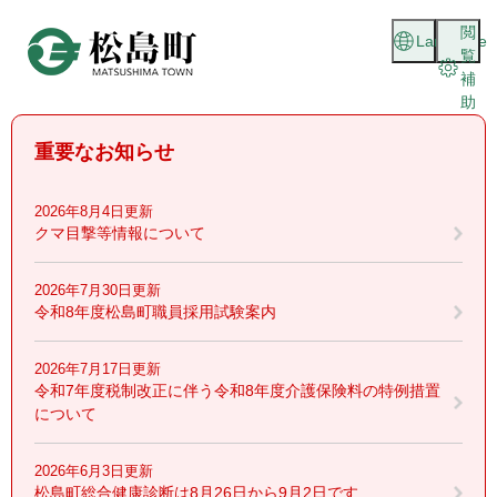
ペ
メニューを飛ばして本文へ
閲
ー
Language
覧
ジ
補
の
助
先
頭
重要なお知らせ
で
す
。
2026年8月4日更新
クマ目撃等情報について
2026年7月30日更新
令和8年度松島町職員採用試験案内
2026年7月17日更新
令和7年度税制改正に伴う令和8年度介護保険料の特例措置
について
2026年6月3日更新
松島町総合健康診断は8月26日から9月2日です