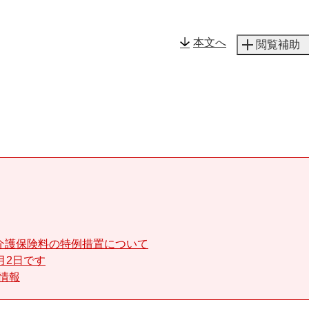
メニューを飛ばして本文へ
本文へ
閲覧補助
介護保険料の特例措置について
月2日です
る情報