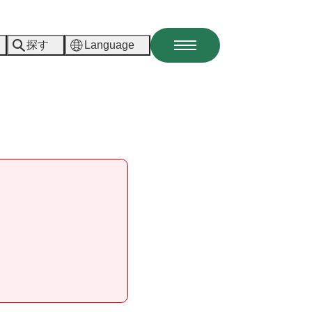
探す
Language
メ
ニ
ュ
ー