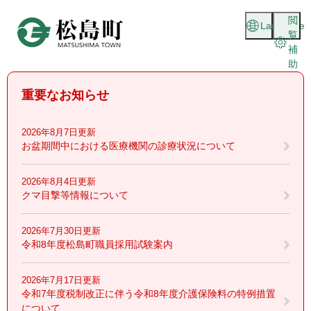
ペ
メニューを飛ばして本文へ
閲
ー
Language
覧
ジ
補
の
助
先
頭
重要なお知らせ
で
す
。
2026年8月7日更新
お盆期間中における医療機関の診療状況について
2026年8月4日更新
クマ目撃等情報について
2026年7月30日更新
令和8年度松島町職員採用試験案内
2026年7月17日更新
令和7年度税制改正に伴う令和8年度介護保険料の特例措置
について