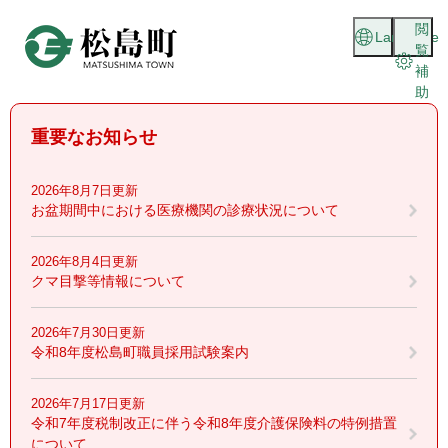
ペ
メニューを飛ばして本文へ
閲
ー
Language
覧
ジ
補
の
助
先
頭
重要なお知らせ
で
す
。
2026年8月7日更新
お盆期間中における医療機関の診療状況について
2026年8月4日更新
クマ目撃等情報について
2026年7月30日更新
令和8年度松島町職員採用試験案内
2026年7月17日更新
令和7年度税制改正に伴う令和8年度介護保険料の特例措置
について