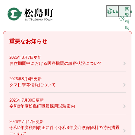
ペ
メニューを飛ばして本文へ
閲
ー
Language
覧
ジ
補
の
助
先
頭
重要なお知らせ
で
す
。
2026年8月7日更新
お盆期間中における医療機関の診療状況について
2026年8月4日更新
クマ目撃等情報について
2026年7月30日更新
令和8年度松島町職員採用試験案内
2026年7月17日更新
令和7年度税制改正に伴う令和8年度介護保険料の特例措置
について