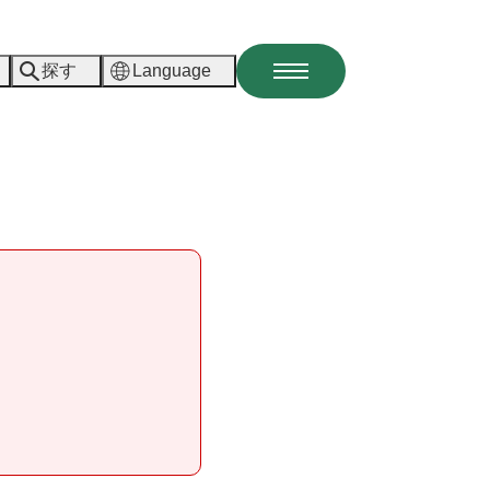
探す
Language
メ
ニ
ュ
ー