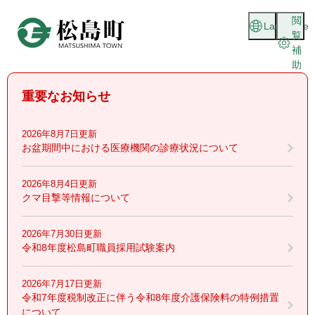
ペ
メニューを飛ばして本文へ
閲
ー
Language
覧
ジ
補
の
助
先
頭
重要なお知らせ
で
す
。
2026年8月7日更新
お盆期間中における医療機関の診療状況について
2026年8月4日更新
クマ目撃等情報について
2026年7月30日更新
令和8年度松島町職員採用試験案内
2026年7月17日更新
令和7年度税制改正に伴う令和8年度介護保険料の特例措置
について