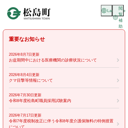
ペ
メニューを飛ばして本文へ
閲
ー
Language
覧
ジ
補
の
助
先
頭
重要なお知らせ
で
す
。
2026年8月7日更新
お盆期間中における医療機関の診療状況について
2026年8月4日更新
クマ目撃等情報について
2026年7月30日更新
令和8年度松島町職員採用試験案内
2026年7月17日更新
令和7年度税制改正に伴う令和8年度介護保険料の特例措置
について