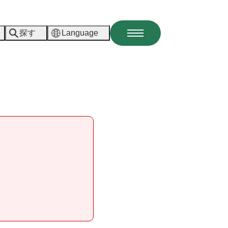
探す
Language
メ
ニ
ュ
ー