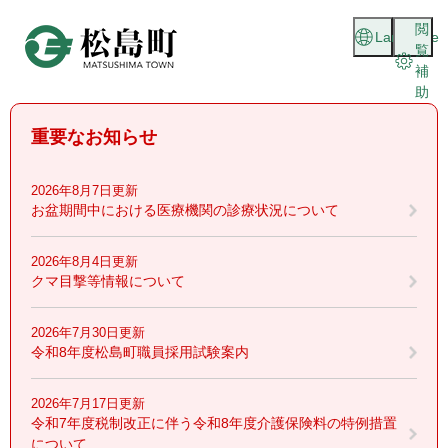
ペ
メニューを飛ばして本文へ
閲
ー
Language
覧
ジ
補
の
助
先
頭
重要なお知らせ
で
す
。
2026年8月7日更新
お盆期間中における医療機関の診療状況について
2026年8月4日更新
クマ目撃等情報について
2026年7月30日更新
令和8年度松島町職員採用試験案内
2026年7月17日更新
令和7年度税制改正に伴う令和8年度介護保険料の特例措置
について