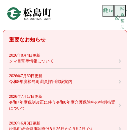
ペ
メニューを飛ばして本文へ
閲
ー
Language
覧
ジ
補
の
助
先
頭
重要なお知らせ
で
す
。
2026年8月4日更新
クマ目撃等情報について
2026年7月30日更新
令和8年度松島町職員採用試験案内
2026年7月17日更新
令和7年度税制改正に伴う令和8年度介護保険料の特例措置
について
2026年6月3日更新
松島町総合健康診断は8月26日から9月2日です