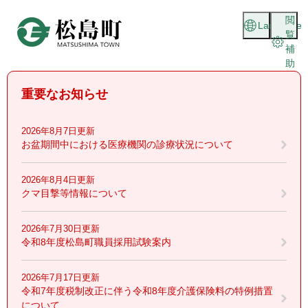
ペ
メニューを飛ばして本文へ
閲
ー
Language
覧
ジ
補
の
助
先
頭
重要なお知らせ
で
す
。
2026年8月7日更新
お盆期間中における医療機関の診療状況について
2026年8月4日更新
クマ目撃等情報について
2026年7月30日更新
令和8年度松島町職員採用試験案内
2026年7月17日更新
令和7年度税制改正に伴う令和8年度介護保険料の特例措置
について