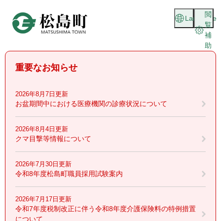
ペ
メニューを飛ばして本文へ
閲
ー
Language
覧
ジ
補
の
助
先
頭
重要なお知らせ
で
す
。
2026年8月7日更新
お盆期間中における医療機関の診療状況について
2026年8月4日更新
クマ目撃等情報について
2026年7月30日更新
令和8年度松島町職員採用試験案内
2026年7月17日更新
令和7年度税制改正に伴う令和8年度介護保険料の特例措置
について