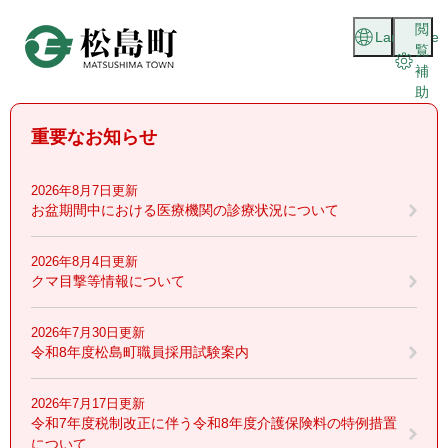
ペ
メニューを飛ばして本文へ
閲
ー
Language
覧
ジ
補
の
助
先
頭
重要なお知らせ
で
す
。
2026年8月7日更新
お盆期間中における医療機関の診療状況について
2026年8月4日更新
クマ目撃等情報について
2026年7月30日更新
令和8年度松島町職員採用試験案内
2026年7月17日更新
令和7年度税制改正に伴う令和8年度介護保険料の特例措置
について