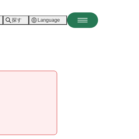
探す
Language
メ
ニ
ュ
ー