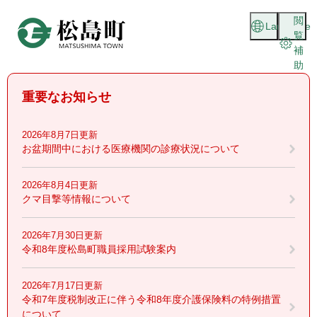
ペ
メニューを飛ばして本文へ
閲
ー
Language
覧
ジ
補
の
助
先
頭
重要なお知らせ
で
す
。
2026年8月7日更新
お盆期間中における医療機関の診療状況について
2026年8月4日更新
クマ目撃等情報について
2026年7月30日更新
令和8年度松島町職員採用試験案内
2026年7月17日更新
令和7年度税制改正に伴う令和8年度介護保険料の特例措置
について