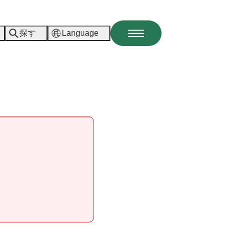
探す
Language
メ
ニ
ュ
ー