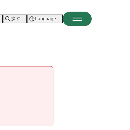
探す
Language
メ
ニ
ュ
ー