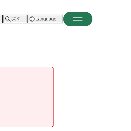
探す
Language
メ
ニ
ュ
ー