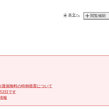
メニューを飛ばして本文へ
本文へ
閲覧補助
介護保険料の特例措置について
月2日です
る情報