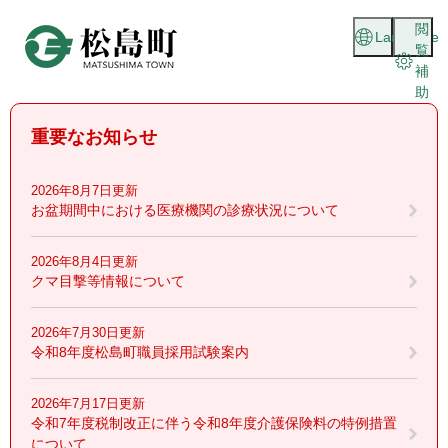
ペ
メニューを飛ばして本文へ
閲
ー
Language
覧
ジ
補
の
助
先
頭
重要なお知らせ
で
す
。
2026年8月7日更新
お盆期間中における医療機関の診療状況について
2026年8月4日更新
クマ目撃等情報について
2026年7月30日更新
令和8年度松島町職員採用試験案内
2026年7月17日更新
令和7年度税制改正に伴う令和8年度介護保険料の特例措置
について