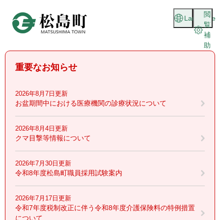
ペ
メニューを飛ばして本文へ
閲
ー
Language
覧
ジ
補
の
助
先
頭
重要なお知らせ
で
す
。
2026年8月7日更新
お盆期間中における医療機関の診療状況について
2026年8月4日更新
クマ目撃等情報について
2026年7月30日更新
令和8年度松島町職員採用試験案内
2026年7月17日更新
令和7年度税制改正に伴う令和8年度介護保険料の特例措置
について