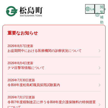
ペ
メニューを飛ばして本文へ
閲
ー
Language
覧
ジ
補
の
助
先
頭
重要なお知らせ
で
す
。
2026年8月7日更新
お盆期間中における医療機関の診療状況について
2026年8月4日更新
クマ目撃等情報について
2026年7月30日更新
令和8年度松島町職員採用試験案内
2026年7月17日更新
令和7年度税制改正に伴う令和8年度介護保険料の特例措置
について