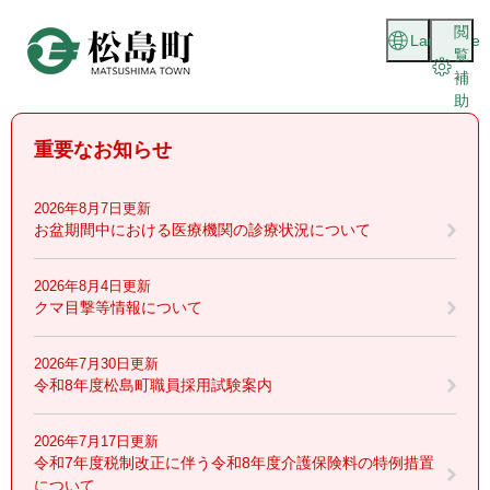
ペ
メニューを飛ばして本文へ
閲
ー
Language
覧
ジ
補
の
助
先
頭
重要なお知らせ
で
す
。
2026年8月7日更新
お盆期間中における医療機関の診療状況について
2026年8月4日更新
クマ目撃等情報について
2026年7月30日更新
令和8年度松島町職員採用試験案内
2026年7月17日更新
令和7年度税制改正に伴う令和8年度介護保険料の特例措置
について